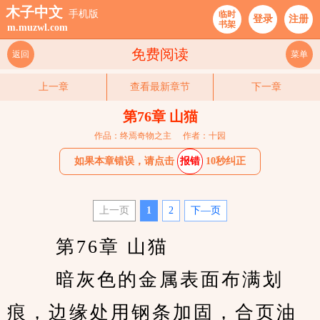
木子中文
手机版
临时
登录
注册
书架
m.muzwl.com
免费阅读
返回
菜单
上一章
查看最新章节
下一章
第76章 山猫
作品：终焉奇物之主
作者：十园
如果本章错误，请点击
报错
10秒纠正
上一页
1
2
下—页
　　 第76章 山猫 
　　 暗灰色的金属表面布满划
痕，边缘处用钢条加固，合页油