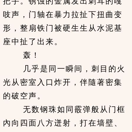
把手。锈蚀的金属发出刺耳的嘎
吱声，门轴在暴力拉扯下扭曲变
形，整扇铁门被硬生生从水泥基
座中扯了出来。 
　　 轰！ 
　　 几乎是同一瞬间，刺目的火
光从密室入口炸开，伴隨著密集
的破空声。 
　　 无数钢珠如同霰弹般从门框
內向四面八方迸射，打在墙壁、