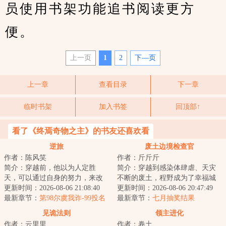
员使用书架功能追书阅读更方
便。
上一页
1
2
下—页
上一章
查看目录
下一章
临时书架
加入书签
回顶部↑
看了《终焉奇物之主》的书友还喜欢看
逆旅
废土边境检查官
作者：陈风笑
作者：斤斤斤
简介：穿越前，他以为人定胜
简介：穿越到感染体肆虐、天灾
天，可以通过自身的努力，来改
不断的废土，程野成为了幸福城
变环境和阶层。穿越后才知道，
更新时间：2026-08-06 21:08:40
的边境检查官。每一个想要加入
更新时间：2026-08-06 20:47:49
有些东西天生自带...
最新章节：
第98尔虞我诈-99投名
幸福城的幸存者...
最新章节：
七月抽奖结果
状（四更一万二求月票）
见诡法则
领主进化
作者：云里里
作者：卷土