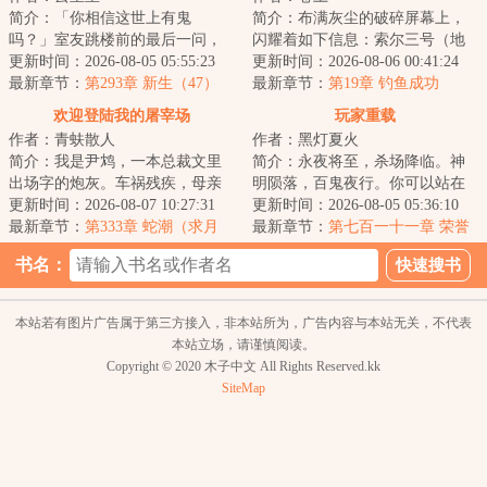
简介：「你相信这世上有鬼
简介：布满灰尘的破碎屏幕上，
吗？」室友跳楼前的最后一问，
闪耀着如下信息：索尔三号（地
让鹿今朝被迫卷入一场无法言说
更新时间：2026-08-05 05:55:23
球）垦殖域曾种植名单如下：三
更新时间：2026-08-06 00:41:24
的恐怖循环。染血的...
最新章节：
第293章 新生（47）
叶虫：节肢动物...
最新章节：
第19章 钓鱼成功
欢迎登陆我的屠宰场
玩家重载
作者：青蚨散人
作者：黑灯夏火
简介：我是尹鸩，一本总裁文里
简介：永夜将至，杀场降临。神
出场字的炮灰。车祸残疾，母亲
明陨落，百鬼夜行。你可以站在
惨死，最终没有尊严的‘被消失’这
更新时间：2026-08-07 10:27:31
台前，向世人宣布时代浪潮的到
更新时间：2026-08-05 05:36:10
是我的既定...
最新章节：
第333章 蛇潮（求月
来，也可以隐匿...
最新章节：
第七百一十一章 荣誉
票）
书名：
本站若有图片广告属于第三方接入，非本站所为，广告内容与本站无关，不代表
本站立场，请谨慎阅读。
Copyright © 2020 木子中文 All Rights Reserved.kk
SiteMap