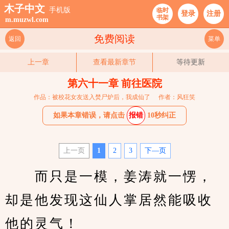
木子中文
手机版
临时
登录
注册
书架
m.muzwl.com
免费阅读
返回
菜单
上一章
查看最新章节
等待更新
第六十一章 前往医院
作品：被校花女友送入焚尸炉后，我成仙了
作者：风狂笑
如果本章错误，请点击
报错
10秒纠正
上一页
1
2
3
下—页
　　而只是一模，姜涛就一愣，
却是他发现这仙人掌居然能吸收
他的灵气！