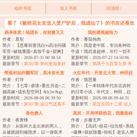
临时书架
加入书签
回顶部↑
看了《被校花女友送入焚尸炉后，我成仙了》的书友还喜欢
看
易孕体质！陆团长，你前妻又又
我的透视超给力
作者：君彤
作者：番茄炖肉
又怀了！
简介：【恶毒前妻洗白vs高冷闷骚
简介：我是老中医，专治各种吹
军官+破镜重圆+真假千金+甜爽】
牛逼！我武道超神，吊打一切不
&lt;br/&gt;沈诗念一睁眼，发现自
更新时间：2026-07-31 00:38:54
服气！秦飞偶得神秘传承，拥有
更新时间：2026-07-22 14:50:06
己穿成了...
最新章节：
第302章 奔向更加美好
神眼，从此医术...
最新章节：
第两千九百零九章 帝
的未来（大结局）
境（大结局）
带崽村姑炸翻军区，高冷首长宠
火红年代：开发北大荒，种田赶
作者：灯符
作者：慎思量
疯了
山养全家
简介：【七零+虐渣+重生另选+二
简介：【一本特殊年代东北农村
婚高嫁+成长型空间】&lt;br/&gt;
的日常小说，年代文，种田，赶
结婚十八年，周文秋上照顾瞎眼
更新时间：2026-08-06 06:39:50
山，疼媳妇儿，养孩子，家长里
更新时间：2026-08-06 09:44:31
公爹多病婆...
最新章节：
第307章 这口气还真不
短，不喜勿入！...
最新章节：
第五百四十二章 活人
小
还能让尿憋死
香色撩人
高武：开局俘获校花，我靠装杯
作者：夜青锋
作者：步履无声
杀疯了
简介：从医科大走出来的男人，
简介：【高武+校花+拉仇恨+系统
从被践踏到被跪求，以一身医术
+爆爽+斩妖除魔+轻松】老实人绑