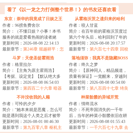
看了《以一龙之力打倒整个世界！》的书友还喜欢看
东京：崇华的我竟成了日娱之王
从霍格沃茨之遗归来的哈利
作者：96捞鱼费舍尔
作者：咬人甘蓝
简介：（不懂日娱？小事！本书
简介：在百年前的霍格沃茨度过
服务的就是爱看热闹的读者姥
第六个年头后，哈利回到了年的
爷！）穿越东京，却是平成末
更新时间：2026-08-08 22:14:13
楼梯隔间，再次收到了霍格沃茨
更新时间：2026-08-08 20:17:57
年，泡沫时代的红利...
最新章节：
第246章 堀越耕平：怎
的录取通知书。...
最新章节：
第六百七十四章 回校
么惹上杰尼斯了？
斗罗：天使圣徒霍雨浩
落地须弥：我真不是隐藏BOSS
作者：格里拉尔
作者：终久之梦
简介：【主角为原主霍雨浩】
简介：【原神同人，精品频道，
【考据、设定党】【默认绝大多
质量有保证】一觉醒来，穿越到
数读者了解世界观/看过原著，部
更新时间：2026-08-08 06:54:03
四处漏风、缝缝补补的提瓦特世
更新时间：2026-08-08 00:54:00
分情节减省】千...
最新章节：
第四百二十六章 暗器
界，偏偏又是命...
最新章节：
第八百四十七章 绮良
化魂导器
良：作为猫猫，千万要记住，不
不许没收我的人籍
种菜骷髅的异域开荒
能用尊严换小鱼干……
作者：可怜的夕夕
作者：情终流水
简介：“她本来就是恶魔，怎么可
简介：不死帝国消失的一千年
能是遇到我这个人类之后才被带
后，当年的种菜小骷髅依旧在耕
坏的？那些批评家总在说一些很
更新时间：2026-08-01 00:46:30
种着他的农场，直到召唤通道重
更新时间：2026-08-08 01:55:43
荒唐的东西。...
最新章节：
第九百零八章 枢机主
新开启。“你们饿...
最新章节：
一千六百七十九章 去