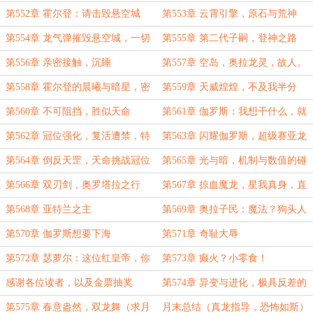
的异变
第552章 霍尔登：请击毁悬空城
第553章 云霄引擎，原石与荒神
第554章 龙气弹摧毁悬空城，一切
第555章 第二代子嗣，登神之路
正在欣欣向荣（求月票）
第556章 亲密接触，沉睡
第557章 空岛，奥拉龙灵，故人。
第558章 霍尔登的晨曦与暗星，密
第559章 天威煌煌，不及我半分
谋
第560章 不可阻挡，胜似天命
第561章 伽罗斯：我想干什么，就
干什么！
第562章 冠位强化，复活遭禁，特
第563章 闪耀伽罗斯，超级赛亚龙
性质变
第564章 倒反天罡，天命挑战冠位
第565章 光与暗，机制与数值的碰
撞（高潮大章，求月票）
第566章 双刃剑，奥罗塔拉之行
第567章 掠血魔龙，星我真身，直
死之眼
第568章 亚特兰之主
第569章 奥拉子民：魔法？狗头人
都不学！
第570章 伽罗斯想要下海
第571章 奇耻大辱
第572章 瑟萝尔：这位红皇帝，你
第573章 癫火？小零食！
也不想自己的子嗣出事吧？
感谢各位读者，以及金票抽奖
第574章 异变与进化，极具反差的
女王（求月票）
第575章 春意盎然，双龙舞（求月
月末总结（真龙指导，恐怖如斯）