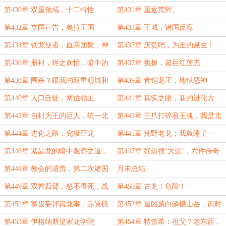
第430章 双重领域，十二特性
第431章 重返荒野。
第432章 立国宣告，奥拉王国
第433章 王城，诸国反应
第434章 铁龙使者，血亲团聚，神
第435章 庆贺吧，为王的诞生！
秘传奇
（大章）
第436章 册封，烬之欢愉，暗中的
第437章 挑拨，超巨红莲态
危险（大章）
第438章 围杀？跟我的双重领域和
第439章 青铜龙王，地狱恶神
十二特性说去吧（超大章）
第440章 人口迁徙，两位领主
第441章 真实之眼，新的进化方
向，失败预言
第442章 自封为王的巨人，统一北
第443章 三爪打碎君王魂，我是北
境
境真主人
第444章 进化之路，究极巨龙
第445章 荒野老龙：我就睡了一
觉，你说这里有主了？
第446章 紫晶龙的暗中观察之道，
第447章 好运撞‘大运’，六件传奇
好运到来
道具（超大章）
第448章 教会的谴责，第二次诸国
月末总结
战争
第449章 双首四臂，怒不畏死，战
第450章 古龙！危险！
争预兆
第451章 寒齿妄评真龙事，赤翼撕
第452章 逞凶威白鳞撼山岳，识时
天风雪开
务古龙伏首拜君王
第453章 伊格纳斯皇家龙学院
第454章 特蕾希：祖父？老东西，