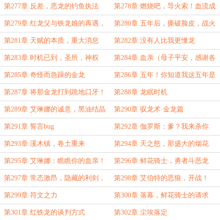
金龙
第277章 反差，恶龙的钓鱼执法
第278章 燃烧吧，导火索！血流成
河（日万求月票）
第279章 红龙父与铁龙娘的再遇，
第280章 五年后，撕破脸皮，战火
烈焰，鲜血，死亡
燃起
第281章 天赋的本质，重大消息
第282章 没有人比我更懂龙
第283章 时机已到，圣所，神权
第284章 血亲（母子平安，感谢各
位的祝福）
第285章 奇怪而急躁的金龙
第286章 五年！你知道我这五年是
怎么过的吗？！
第287章 将那金龙打到跪地口牙！
第288章 龙眠时机
第289章 艾琳娜的诚意，黑油结晶
第290章 驭龙术·金龙篇
第291章 誓言bug
第292章 伽罗斯：爹？我来杀你
了！（日万求月票）
第293章 溪木镇，卷土重来
第294章 天之怒，那盛大的烟花
（日万求月票）
第295章 艾琳娜：瞧瞧你的血亲！
第296章 鲜花骑士，勇者斗恶龙
第297章 常态激昂，隐藏的利剑，
第298章 艾伯特的恶狼，开战！
战争
第299章 符文之力
第300章 落幕，鲜花骑士的请求
（求月票）
第301章 红铁龙的谈判方式
第302章 尘埃落定