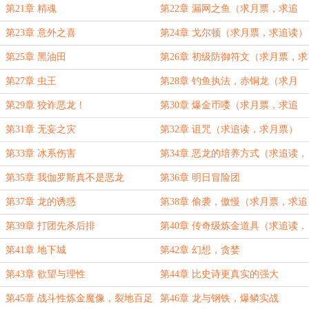
追读）
第21章 精魂
第22章 漏网之鱼（求月票，求追
读）
第23章 意外之喜
第24章 戈尔顿（求月票，求追读）
第25章 黑油田
第26章 初级防御符文（求月票，求
追读）
第27章 虫王
第28章 钓鱼执法，赤铜龙（求月
票，求追读）
第29章 狡诈恶龙！
第30章 爆金币喽（求月票，求追
读）
第31章 无妄之灾
第32章 诅咒（求追读，求月票）
第33章 冰系伤害
第34章 恶龙的培养方式（求追读，
求月票）
第35章 我伽罗斯真不是恶龙
第36章 明日冒险团
第37章 龙的诱惑
第38章 偷袭，傲慢（求月票，求追
读）
第39章 打团先杀后排
第40章 传奇级炼金道具（求追读，
求月票）
第41章 地下城
第42章 幻想，贪婪
第43章 欲望与理性
第44章 比史诗更真实的强大
第45章 战斗性炼金魔像，裂地百足
第46章 龙与钢铁，爆鳞实战