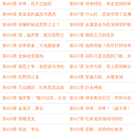
第404章 传奇，也不过如此
第405章 传奇特性，老金龙的到来
第406章 老金龙的威压与诱惑
第407章 什么叫，恶龙夺得了金属
龙域冠军？
第408章 你嘛时候成荒野之王？
第409章 金属龙会为恶龙保驾护航
吗？
第410章 我，伽罗斯，塞尔荒野之
第411章 熔铁之王的流言
王，伊格纳斯皇帝
第412章 传奇装备，大地撕裂者
第413章 临阵突破？四爪打碎传奇
梦！
第414章 龙铸改造基地
第415章 冠军只是见我的门槛，永
耀龙域
第416章 善恶之争，包容派与净化
第417章 法术方程，登上星球舞台
派
（求月票！）
第418章 狂野武斗龙
第419章 穿越大陆，永耀龙域
第420章 万众瞩目，红铁恶龙逞凶
第421章 白金神谕
威（超大章，求月票）
第422章 伽罗斯：“魅力过高，令龙
第423章 神圣奥拉纪元，时间与齿
苦恼。”
轮
第424章 金龙王，离去
第425章 传奇，传奇！（超大章）
第426章 荣耀圣龙
第427章 红铁龙的领域与特性
第428章 风波，争论
第429章 苏醒，强势的红铁龙