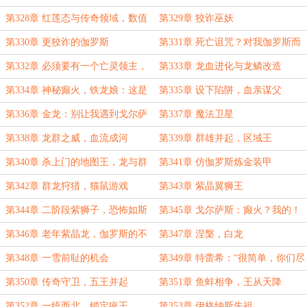
章劲更，求月票！）
军团（两章猛更，求月票！）
第328章 红莲态与传奇领域，数值
第329章 狡诈巫妖
与机制（三章狂更，求月票！）
第330章 更狡诈的伽罗斯
第331章 死亡诅咒？对我伽罗斯而
言是祝福呀！
第332章 必须要有一个亡灵领主，
第333章 龙血进化与龙鳞改造
军团抵达
第334章 神秘癫火，铁龙娘：这是
第335章 设下陷阱，血亲谋父
戈尔顿？
第336章 金龙：别让我遇到戈尔萨
第337章 魔法卫星
斯的后代，否则......
第338章 龙群之威，血流成河
第339章 群雄并起，区域王
第340章 杀上门的地图王，龙与群
第341章 仿伽罗斯炼金装甲
狮
第342章 群龙狩猎，猫鼠游戏
第343章 紫晶翼狮王
第344章 二阶段紫狮子，恐怖如斯
第345章 戈尔萨斯：癫火？我的！
第346章 老年紫晶龙，伽罗斯的不
第347章 涅槃，白龙
安
第348章 一雪前耻的机会
第349章 特蕾希：“很简单，你们尽
情的侮辱我就是了！”
第350章 传奇守卫，五王并起
第351章 鱼蚌相争，王从天降
第352章 一统西北，锁定疯王
第353章 伊格纳斯先祖