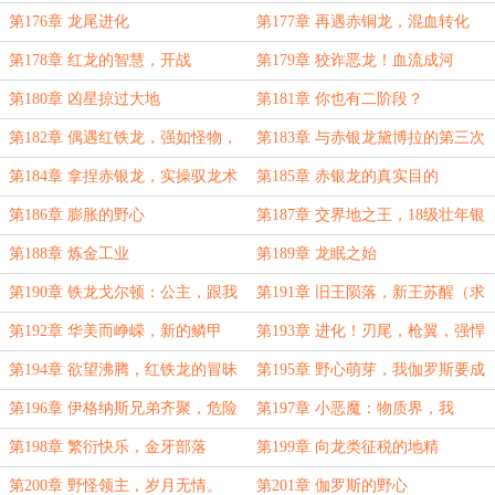
第176章 龙尾进化
第177章 再遇赤铜龙，混血转化
第178章 红龙的智慧，开战
第179章 狡诈恶龙！血流成河
第180章 凶星掠过大地
第181章 你也有二阶段？
第182章 偶遇红铁龙，强如怪物，
第183章 与赤银龙黛博拉的第三次
三阶段全开无法战胜（高潮大章）
见面，新的谜题（求月票）
第184章 拿捏赤银龙，实操驭龙术
第185章 赤银龙的真实目的
第186章 膨胀的野心
第187章 交界地之王，18级壮年银
龙
第188章 炼金工业
第189章 龙眠之始
第190章 铁龙戈尔顿：公主，跟我
第191章 旧王陨落，新王苏醒（求
私奔吧！（求月票）
月票）
第192章 华美而峥嵘，新的鳞甲
第193章 进化！刃尾，枪翼，强悍
的新鳞！
第194章 欲望沸腾，红铁龙的冒昧
第195章 野心萌芽，我伽罗斯要成
邀爱
为交界地之王！
第196章 伊格纳斯兄弟齐聚，危险
第197章 小恶魔：物质界，我
与机遇
来......有恶龙！快逃！
第198章 繁衍快乐，金牙部落
第199章 向龙类征税的地精
第200章 野怪领主，岁月无情。
第201章 伽罗斯的野心