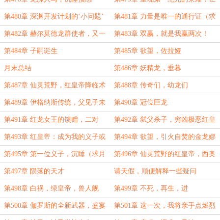
龙类再次伟大
第480章 深渊开发计划的‘小问题’
第481章 力量是唯一的通行证（求
月票）
第482章 赫尔莫德龙群使者，又一
第483章 双赢，就是我赢两次！
个恶龙之国（求月票）
第484章 子嗣诞生
第485章 欲望，佐拉娅
月末总结
第486章 妖精龙，垂暮
第487章 仙灵荒野，红皇帝降临术
第488章 传奇们，幼龙们
第489章 伊格纳斯传统，父见子未
第490章 冠位巨龙
亡......（大章求月票）
第491章 红龙女王的馈赠，二对
第492章 弑父杀子，穷凶极恶红皇
二，四子之战
帝（求月票）
第493章 红皇帝：成为我的义子或
第494章 欲望，引火自焚的金龙娜
义女
莎
第495章 第一位义子，沉睡（求月
第496章 仙灵荒野的红皇帝，西奥
票）
的少年传奇
第497章 陨落的天才
请天假，顺便解释一些疑问
第498章 白祸，绿皇帝，兽人舰
第499章 不死，再生，进
队，苏醒
化，‘真’一眼瞪爆卫星
第500章 伽罗斯的全新武器，盛宴
第501章 这一次，我将亲手点燃烈