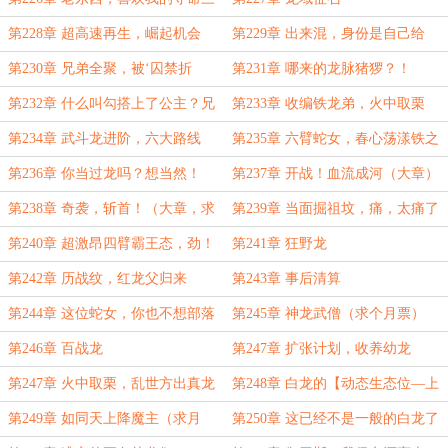
十连吗？
第228章 超高速再生，崛起机会
第229章 出来混，身份是自己给
的，狐假虎威
第230章 兄弟全聚，被‘囚禁折
第231章 哪来的龙脉猪猡？！
磨’的戈尔顿？
第232章 什么叫勾搭上了公主？兄
第233章 收编铁龙弟，火中取栗
弟的成功更让人揪心！
第234章 武斗龙进阶，六大路线
第235章 六臂蛇女，春心荡漾铁之
（重点章）
王
第236章 你当过龙吗？想当然！
第237章 开战！血流成河（大章）
第238章 奇袭，斩首！（大章，求
第239章 当面掘祖坟，痛，太痛了
月票）
（大章）
第240章 超激昂四臂霸王态，劲！
第241章 狂野龙
霸！强！（超大章高潮，求月票）
第242章 历战纹，红龙父归来
第243章 事后清算
第244章 这位蛇女，你也不想部落
第245章 神龙武僧（求个月票）
被摧毁吧？
第246章 百战龙
第247章 扩张计划，收养幼龙
第247章 火中取栗，乱世方出真龙
第248章 白龙的【动态生态位—上
下侮辱】理论
第249章 如同天上降魔主（求月
第250章 这已经不是一般的白龙了