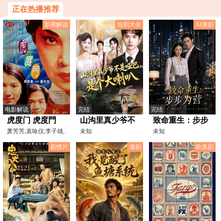
教或魔族的故事
虚空支柱
正在热播推荐
影视解说
短剧大全
AI漫剧
电影解说
完结
完结
虎度门 虎度門
山沟里真少爷不
致命重生：步步
[电影解说]
萧芳芳,袁咏仪,李子雄,
是哑巴，是个大
未知
为营
未知
陈晓东,吴大维,钟景
喇叭
剧情片
漫剧
欧美剧