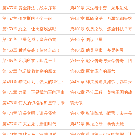
你怎么还没死啊！
第455章 黄金律法，战争序幕
第456章 灭法者手套，龙爪进化
第457章 伽罗斯的四个子嗣
第458章 军阵魔法，万军统御誓约
第459章 总之，让天空燃烧吧
第460章 双奥之战，炼金科技？奇
技淫巧罢了！
第461章 卫星之威，皇帝昂首
第462章 图谋卫星
第463章 斩首突袭！传奇之战！
第464章 他是皇帝，亦是神灵！
（大章，求月票）
（超大高潮章，求月票）
第465章 凡我所在，即是王土
第466章 冠位传奇与天命传奇，四
枚龙蛋
第467章 他是披着龙鳞的魔鬼
第468章 巨龙应有的霸气
第469章 猎龙计划，强大的特性：
第470章 雄关漫道真如铁，赤星天
龙座之下
降碎作灰！
第471章 力量，正是我为王的理由
第472章 圣堂工程，奥拉王国的战
（超大章高潮）
略重器
第473章 伟大的伊格纳斯皇帝，来
请天假
到了他忠诚的土地
第474章 谁是文明，谁是怪物
第475章 舆论阵地与喉舌，未来是
属于我伽罗斯的！
第476章 不灭之龙，新旧时代
第477章 奥拉之牙，暴食大魔
第478章 龙脉人马，沉睡预感
第479章 重现第一纪元的荣耀，让