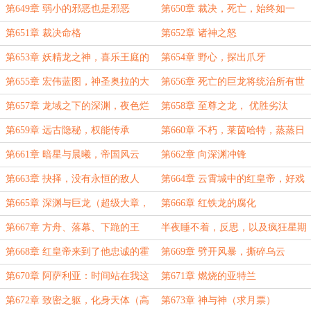
恕！
第649章 弱小的邪恶也是邪恶
第650章 裁决，死亡，始终如一
（超大高潮章，求月票）
第651章 裁决命格
第652章 诸神之怒
第653章 妖精龙之神，喜乐王庭的
第654章 野心，探出爪牙
橄榄枝
第655章 宏伟蓝图，神圣奥拉的大
第656章 死亡的巨龙将统治所有世
远征
界
第657章 龙域之下的深渊，夜色烂
第658章 至尊之龙， 优胜劣汰
漫时
第659章 远古隐秘，权能传承
第660章 不朽，莱茵哈特，蒸蒸日
上
第661章 暗星与晨曦，帝国风云
第662章 向深渊冲锋
第663章 抉择，没有永恒的敌人
第664章 云霄城中的红皇帝，好戏
开场（求月票）
第665章 深渊与巨龙（超级大章，
第666章 红铁龙的腐化
求月票）
第667章 方舟、落幕、下跪的王
半夜睡不着，反思，以及疯狂星期
（求月票）
四月票抽奖
第668章 红皇帝来到了他忠诚的霍
第669章 劈开风暴，撕碎乌云
尔登（求月票）
第670章 阿萨利亚：时间站在我这
第671章 燃烧的亚特兰
里
第672章 致密之躯，化身天体（高
第673章 神与神（求月票）