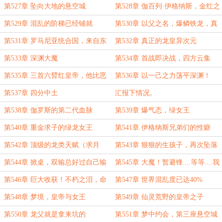
一个巨龙王国
第527章 坠向大地的悬空城
第528章 伽百列·伊格纳斯，金红之
子
第529章 混乱的阶梯已经铺就
第530章 以父之名，爆鳞铁龙，真
眼蓝龙
第531章 罗马尼亚统合国，来自东
第532章 真正的龙皇异次元
土的传奇武僧
第533章 深渊大魔
第534章 首战即决战，四方云集
（新年快乐）
第535章 三首六臂红皇帝，他比恶
第536章 以一己之力荡平深渊！
魔更恶魔
（高潮大章，求月票）
第537章 四分中土
汇报下情况。
第538章 伽罗斯的第二代血脉
第539章 爆气态，绿女王
第540章 重金求子的绿龙女王
第541章 伊格纳斯兄弟们的性癖
第542章 顶级的龙类天赋（求月
第543章 狠狠的生孩子，再次坠落
票）
的悬空城
第544章 掀桌，双输总好过自己输
第545章 大魔！暂避锋....等等....我
（月初求票）
避他锋芒？（超大高潮章）
第546章 巨大收获！不朽之泪，命
第547章 世界混乱度已达40%
格雏形
第548章 梦境，皇帝与女王
第549章 仙灵荒野的皇帝之子
第550章 龙父就是拿来坑的
第551章 梦中约会，第三座悬空城