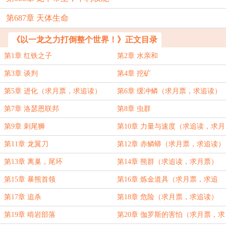
第687章 天体生命
《以一龙之力打倒整个世界！》正文目录
第1章 红铁之子
第2章 水亲和
第3章 谈判
第4章 挖矿
第5章 进化（求月票，求追读）
第6章 缓冲鳞（求月票，求追读）
第7章 洛瑟恩联邦
第8章 虫群
第9章 刺尾狮
第10章 力量与速度（求追读，求月
票）
第11章 龙翼刀
第12章 赤鳞蟒（求月票，求追读）
第13章 离巢，尾环
第14章 熊群（求追读，求月票）
第15章 暴熊首领
第16章 炼金道具（求月票，求追
读）
第17章 追杀
第18章 危险（求月票，求追读）
第19章 啃岩部落
第20章 伽罗斯的害怕（求月票，求