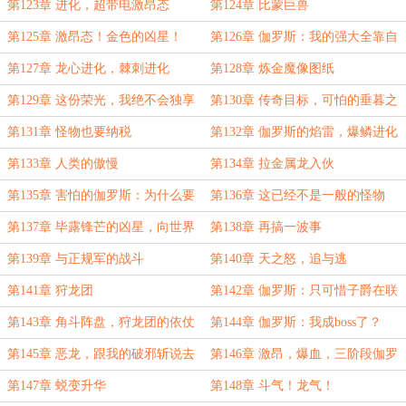
第123章 进化，超带电激昂态
第124章 比蒙巨兽
第125章 激昂态！金色的凶星！
第126章 伽罗斯：我的强大全靠自
（大章）
己
第127章 龙心进化，棘刺进化
第128章 炼金魔像图纸
第129章 这份荣光，我绝不会独享
第130章 传奇目标，可怕的垂暮之
龙
第131章 怪物也要纳税
第132章 伽罗斯的焰雷，爆鳞进化
第133章 人类的傲慢
第134章 拉金属龙入伙
第135章 害怕的伽罗斯：为什么要
第136章 这已经不是一般的怪物
逼我？！
了，必须重拳出击
第137章 毕露锋芒的凶星，向世界
第138章 再搞一波事
露出獠牙！（二合一大章，求月票）
第139章 与正规军的战斗
第140章 天之怒，追与逃
第141章 狩龙团
第142章 伽罗斯：只可惜子爵在联
邦境内，难以下手
第143章 角斗阵盘，狩龙团的依仗
第144章 伽罗斯：我成boss了？
第145章 恶龙，跟我的破邪斩说去
第146章 激昂，爆血，三阶段伽罗
吧
斯，将大局逆转！（二合一大章）
第147章 蜕变升华
第148章 斗气！龙气！