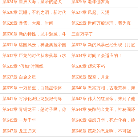
牙！
第624章 星辰大海，皇帝的恶犬
第625章 老年伽罗斯
第626章 沉睡，不朽之泪，新时代
第627章 风起、云涌
第628章 暴雪、大魔、时间
第629章 世间万般道理，我为真
理！（高潮章，求月票）
第630章 新的特性，龙中魅魔，斗
三百万字了
战之龙
第631章 诸国风云，神圣奥拉帝国
第632章 新的风暴已经出现（月底
（月末求票）
了，求月票）
第633章 巨龙的时代从未落幕（求
第634章 时间？会适应的！
月票）
第635章 ‘假如’时间线
第636章 辉宏不朽
第637章 白金之星
第638章 深空，月龙
第639章 十万超重，白矮星锻体
第640章 恶兆万相，古老荒神，海
（求月票）
域之争
第641章 将净化派巨龙狠狠侮辱
第642章 伟大的红皇帝，来到了他
忠诚的怒涛之域（求下月票）
第643章 青铜龙王：怒涛子民，你
第644章 失踪的金龙王，神秘圆环
们的王即将归来
第645章 一梦千年
第646章 极怒升华，死亡化身，静
谧长眠
第647章 龙王归来
第648章 该死的恶龙啊，不可饶