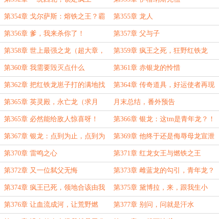
第354章 戈尔萨斯：熔铁之王？霸
第355章 龙人
气侧漏，该杀！
第356章 爹，我来杀你了！
第357章 父与子
第358章 世上最强之龙（超大章，
第359章 疯王之死，狂野红铁龙
求月票！）
第360章 我需要毁灭点什么
第361章 赤银龙的怜惜
第362章 把红铁龙崽子打的满地找
第364章 传奇道具，好运使者再现
牙，一雪前耻！
第365章 英灵殿，永亡龙（求月
月末总结，番外预告
票）
第365章 必然能给敌人惊喜呀！
第366章 银龙：这tm是青年龙？！
（月末求票）
第367章 银龙：点到为止，点到为
第369章 他终于还是侮辱母龙宣泄
止！（大章，求月票）
怒火了
第370章 雷鸣之心
第371章 红龙女王与燃铁之王
第372章 又一位弑父无悔
第373章 雌蓝龙的勾引，青年龙？
那更好了！
第374章 疯王已死，领地合该由我
第375章 黛博拉，来，跟我生小
继承！
龙！
第376章 让血流成河，让荒野燃
第377章 别问，问就是汗水