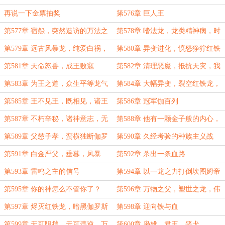
票）
再说一下金票抽奖
第576章 巨人王
第577章 宿怨，突然造访的万法之
第578章 嗜法龙，龙类精神病，时
龙
间权能
第579章 远古风暴龙，纯爱白祸，
第580章 异变进化，愤怒狰狞红铁
真正的危险
龙
第581章 天命怒兽，成王败寇
第582章 清理恶魔，抵抗天灾，我
是天生正义的红铁救世主
第583章 为王之道，众生平等龙气
第584章 大幅异变，裂空红铁龙，
弹（求下月票）
决斗
第585章 王不见王，既相见，诸王
第586章 冠军伽百列
伏首（高潮大章，求月票）
第587章 不朽辛秘，诸神意志，无
第588章 他有一颗金子般的内心，
法反抗的时代大势
肯定是金龙
第589章 父慈子孝，蛮横独断伽罗
第590章 久经考验的种族主义战
斯
士，血税
第591章 白金严父，垂暮，风暴
第592章 杀出一条血路
第593章 雷鸣之主的信号
第594章 以一龙之力打倒坎图姆帝
国军团
第595章 你的神怎么不管你了？
第596章 万物之父，塑世之龙，伟
大之环
第597章 烬灭红铁龙，暗黑伽罗斯
第598章 迎向铁与血
第599章 无可阻挡，无可违逆，万
第600章 枭雄，君王，恶犬