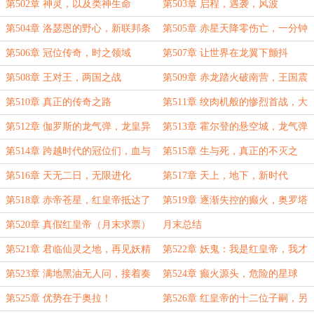
焰，让诸国燃烧
第502章 神灵，以及类神生命
第503章 启程，遇袭，风波
第504章 洛瑟恩的野心，新联邦条
第505章 赤星天降零伤亡，一分钟
约
生擒西奥王（大章，求月票）
第506章 冠位传奇，时之领域
第507章 让世界在龙翼下颤抖
第508章 王对王，两国之战
第509章 赤龙踏火破南营，王国震
怒烽烟起。
第510章 真正的传奇之路
第511章 绞肉机般的惨烈首战，大
地操纵仪
第512章 伽罗斯的龙气弹，龙皇异
第513章 霍尔登的悬空城，龙气弹
次元
与时之壁
第514章 跨越时代的冠位们，血与
第515章 生与死，真正的不灭之
火。
龙！（超大高潮章，求月票）
第516章 天无二日，无限进化
第517章 天上，地下，新时代
第518章 赤帝苍星，红皇帝抵达了
第519章 逐渐失控的癫火，奥罗塔
他忠诚的洛瑟恩（求月票）
拉大陆的灾难
第520章 真假红皇帝（月末求票）
月末总结
第521章 君临仙灵之地，再见妖精
第522章 妖鬼：我是红皇帝，我才
龙
是红皇帝！
第523章 满地黑油无人问，接着奏
第524章 癫火源头，危险的星球
乐接着舞
第525章 优势在于奥拉！
第526章 红皇帝的十二位子嗣，另