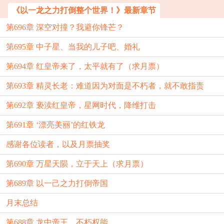
《以一龙之力打倒整个世界！》最新章节
第696章 深空对撞？我避你锋芒？
第695章 中子星、当我的儿子吧、婚礼
第694章 红皇帝来了，太平就有了（求月票）
第693章 精灵长老：难道因为对面是不朽者，就不敢指责
第692章 亵渎红皇帝，星网时代，降维打击
吗？！（求月票）
第691章 ‘漂亮美丽’的红铁龙
感谢各位读者，以及月票抽奖
第690章 万星天陨，立于天上（求月票）
第689章 以一己之力打倒帝国
月末总结
第688章 龙中帝王，不朽权能