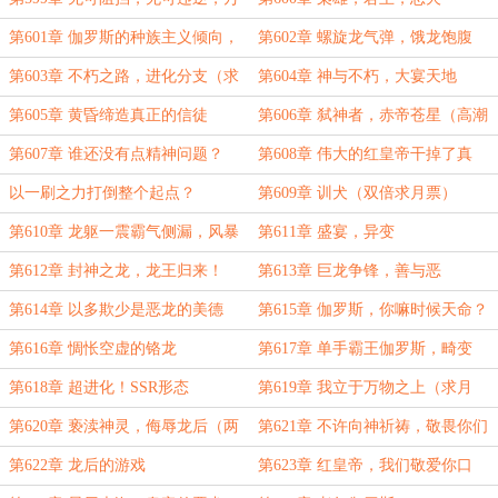
物的毁灭者（高潮大章，求月票）
第601章 伽罗斯的种族主义倾向，
第602章 螺旋龙气弹，饿龙饱腹
暴君之梦
第603章 不朽之路，进化分支（求
第604章 神与不朽，大宴天地
月票）
第605章 黄昏缔造真正的信徒
第606章 弑神者，赤帝苍星（高潮
章，双倍求月票）
第607章 谁还没有点精神问题？
第608章 伟大的红皇帝干掉了真
（双倍求月票）
神，打碎了月亮
以一刷之力打倒整个起点？
第609章 训犬（双倍求月票）
第610章 龙躯一震霸气侧漏，风暴
第611章 盛宴，异变
与利爪（双倍求月票）
第612章 封神之龙，龙王归来！
第613章 巨龙争锋，善与恶
第614章 以多欺少是恶龙的美德
第615章 伽罗斯，你嘛时候天命？
第616章 惆怅空虚的铬龙
第617章 单手霸王伽罗斯，畸变
第618章 超进化！SSR形态
第619章 我立于万物之上（求月
票）
第620章 亵渎神灵，侮辱龙后（两
第621章 不许向神祈祷，敬畏你们
万字求月票）
的皇帝，敬畏我
第622章 龙后的游戏
第623章 红皇帝，我们敬爱你口