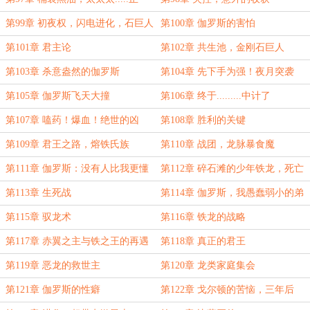
了！
第99章 初夜权，闪电进化，石巨人
第100章 伽罗斯的害怕
第101章 君主论
第102章 共生池，金刚石巨人
第103章 杀意盎然的伽罗斯
第104章 先下手为强！夜月突袭
第105章 伽罗斯飞天大撞
第106章 终于.........中计了
第107章 嗑药！爆血！绝世的凶
第108章 胜利的关键
星！赢！（大章，求月票）
第109章 君王之路，熔铁氏族
第110章 战团，龙脉暴食魔
第111章 伽罗斯：没有人比我更懂
第112章 碎石滩的少年铁龙，死亡
恶龙
之翼
第113章 生死战
第114章 伽罗斯，我愚蠢弱小的弟
弟啊
第115章 驭龙术
第116章 铁龙的战略
第117章 赤翼之主与铁之王的再遇
第118章 真正的君王
第119章 恶龙的救世主
第120章 龙类家庭集会
第121章 伽罗斯的性癖
第122章 戈尔顿的苦恼，三年后