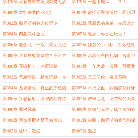
烧！
第378章 没有传奇在场我就是无敌
第379章 一起下地狱……？！
的！
第380章 对红铁龙的x幻想
第381章 欲拒还迎黛博拉，阿尔贝
托的龙姐
第382章 伽罗斯的魅力位理论。
第383章 我愚蠢的弟弟，被恶龙之
王俘虏了！
第384章 四象武斗金龙
第385章 雌龙，你是在玩火！
第386章 老金龙：什么，我女儿也
第387章 娜莎的小目标，打败红铁
不回来了？！
龙
第388章 唯我独尊龙皇铠？不正常
第389章 水晶公主的礼物，传奇卫
的金龙一家
士
第390章 开疆扩土，冰原退路
第391章 十年之后，沉睡，冠军龙
第392章 恶魔动乱，精灵沉默，大
第393章 圣王艾伦，巨龙苏醒
陆统一，王城之战
第394章 龙翼进化，真正的赤色凶
第395章 不灭之血，我伽罗斯好像
翼
无敌了
第396章 狂怒辐射，理智的狂野红
第397章 传奇之危，戈尔顿的天命
铁龙
论。
第398章 面对风暴
第399章 红铁与赤银，成年龙的第
一次
第400章 我伽罗斯才是天命所归，
第401章 决断，伽罗斯的底气和保
危险来袭
险
第402章 披甲，激战
第403章 邀战