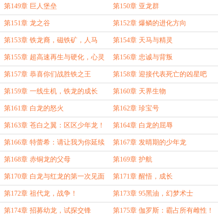
第149章 巨人堡垒
第150章 亚龙群
第151章 龙之谷
第152章 爆鳞的进化方向
第153章 铁龙裔，磁铁矿，人马
第154章 天马与精灵
第155章 超高速再生与硬化，心灵
第156章 忠诚与背叛
术士
第157章 恭喜你们战胜铁之王
第158章 迎接代表死亡的凶星吧
（求月票）
第159章 一线生机，铁龙的成长
第160章 天界生物
第161章 白龙的怒火
第162章 珍宝号
第163章 苍白之翼：区区少年龙！
第164章 白龙的屈辱
第166章 特蕾希：请让我为你延续
第167章 发晴期的少年龙
血脉
第168章 赤铜龙的父母
第169章 护航
第170章 白龙与红龙的第一次见面
第171章 醒悟，成长
第172章 祖代龙，战争！
第173章 95黑油，幻梦术士
第174章 招募幼龙，试探交锋
第175章 伽罗斯：霸占所有雌性！