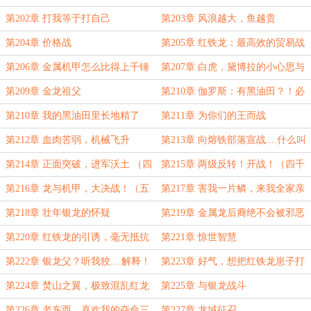
第202章 打我等于打自己
第203章 风浪越大，鱼越贵
第204章 价格战
第205章 红铁龙：最高效的贸易战
是将对手全部杀死
第206章 金属机甲怎么比得上千锤
第207章 白虎，黛博拉的小心思与
百炼的血肉？
新谜题
第209章 金龙祖父
第210章 伽罗斯：有黑油田？！必
须重拳出击！
第210章 我的黑油田里长地精了
第211章 为你们的王而战
第212章 血肉苦弱，机械飞升
第213章 向熔铁部落宣战....什么叫
他们已经打上门了？！
第214章 正面突破，进军沃土 （四
第215章 两级反转！开战！（四千
千大章）
大章）
第216章 龙与机甲，大决战！（五
第217章 害我一片鳞，来我全家亲
千高潮大章，求月票）
第218章 壮年银龙的怀疑
第219章 金属龙后裔绝不会被邪恶
蛊惑
第220章 红铁龙的引诱，毫无抵抗
第221章 惊世智慧
的黛博拉
第222章 银龙父？听我狡....解释！
第223章 好气，想把红铁龙崽子打
（求月票）
到满地找牙
第224章 焚山之翼，极致混乱红龙
第225章 与银龙战斗
父
第226章 老东西，喜欢我的夺命三
第227章 龙域征召