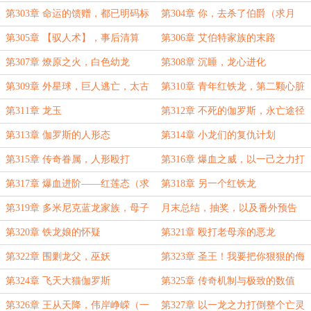
第303章 命运的馈赠，都已明码标
第304章 你，去杀了伯爵（求月
价
票）
第305章 【驭人术】，事后清算
第306章 艾伯特家族的末路
第307章 燎原之火，白色幼龙
第308章 沉睡，龙心进化
第309章 外星球，巨人逃亡，太古
第310章 青年红铁龙，第二颗心脏
白龙，深渊计划
第311章 龙玉
第312章 不死的伽罗斯，永亡途径
之始
第313章 伽罗斯的人形态
第314章 小龙们的复仇计划
第315章 传奇眷属，人形殴打
第316章 爆血之威，以一己之力打
倒群龙！（大章，求月票）
第317章 爆血进阶——红莲态（求
第318章 另一个红铁龙
月票）
第319章 多米尼克蓝龙家族，母子
月末总结，抽奖，以及番外预告
相见
第320章 铁龙娘的怀疑
第321章 殴打老母亲的恶龙
第322章 围剿龙父，巫妖
第323章 圣王！我要把你狠狠的侮
辱呀！
第324章 飞天大猫伽罗斯
第325章 传奇机制与极致的数值
第326章 王从天降，伟岸峥嵘（一
第327章 以一龙之力打倒整个亡灵