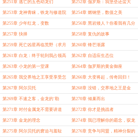
票）
第251章 逃亡的五色幼龙们
第252章 伽罗斯：我堡垒还蛮大
的，可以直接睡
第253章 龙神青睐，铁龙与修道院
第254章 燃钢堡，数值之美
第255章 少年红龙，变数
第256章 黑岩矮人？你看我有几分
像从前！（月末求票）
第257章 抉择
第258章 复仇的故事
第259章 死亡凶星再临荒野（求月
第260章 锋芒渐露
票）
第261章 白龙：终于轮到我占领高
第262章 自适应生态位
生态位了！
第263章 小龙的第一堂课
第264章 伽罗斯的黄金御座
第265章 我交界地之王享受享受怎
第266章 大变将起，传奇回归！
么了？
（求月票）
第267章 阿尔贝托
第268章 没错，交界地之王是金
龙！
第269章 不速之客，金龙的‘勒
第270章 倾巢而出
索’（日万求月票）
第271章 对付金属龙不需要讲道
第272章 你才是挑战者
义，邪恶的群殴！
第273章 金龙的理念
第274章 我已理解你的霸念，驭龙
术·金龙篇
第275章 阿尔贝托的窘迫与羞耻
第276章 竞争与同盟，精神分裂的