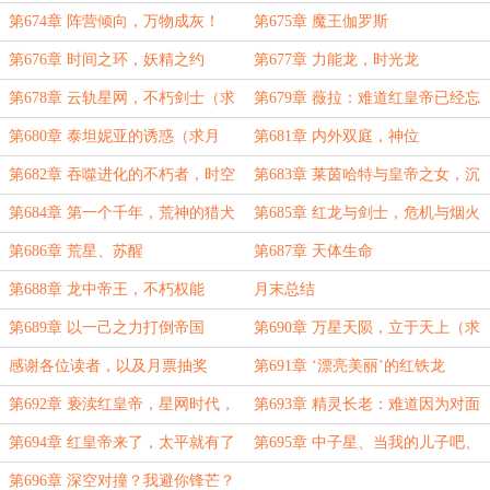
潮超大章，求下月票）
第674章 阵营倾向，万物成灰！
第675章 魔王伽罗斯
第676章 时间之环，妖精之约
第677章 力能龙，时光龙
第678章 云轨星网，不朽剑士（求
第679章 薇拉：难道红皇帝已经忘
月票）
却往日种种了吗？
第680章 泰坦妮亚的诱惑（求月
第681章 内外双庭，神位
票）
第682章 吞噬进化的不朽者，时空
第683章 莱茵哈特与皇帝之女，沉
之门（求月票）
睡
第684章 第一个千年，荒神的猎犬
第685章 红龙与剑士，危机与烟火
（求月票）
第686章 荒星、苏醒
第687章 天体生命
第688章 龙中帝王，不朽权能
月末总结
第689章 以一己之力打倒帝国
第690章 万星天陨，立于天上（求
月票）
感谢各位读者，以及月票抽奖
第691章 ‘漂亮美丽’的红铁龙
第692章 亵渎红皇帝，星网时代，
第693章 精灵长老：难道因为对面
降维打击
是不朽者，就不敢指责吗？！（求月
第694章 红皇帝来了，太平就有了
第695章 中子星、当我的儿子吧、
票）
（求月票）
婚礼
第696章 深空对撞？我避你锋芒？