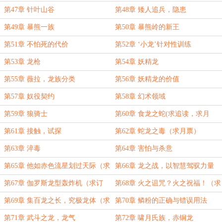
第47章 针叶山谷
第48章 矮人追兵，隐患
第49章 暴熊一族
第50章 暴熊岭的新王
第51章 不怕死的代价
第52章 ‘小龙’针对性训练
第53章 龙枪
第54章 妖精龙
第55章 薇拉，龙族分类
第56章 妖精龙的价值
第57章 奴役契约
第58章 幻术领域
第59章 狼骑士
第60章 食龙之蛇(求追读，求月
票，今天pk推荐)
第61章 接触，试探
第62章 蛇龙之毒（求月票）
第63章 淬毒
第64章 害怕与杀意
第65章 他如赤色流星划过天际（求
第66章 龙之战，以智慧驾驭力量
订阅！）
（求订阅！）
第67章 伽罗斯龙型轰炸机（求订
第68章 火之诅咒？火之祝福！（求
阅）
订阅）
第69章 集百龙之长，究极龙体（求
第70章 鳞粉的正确与错误用法
订阅）
第71章 武斗之龙，龙气
第72章 啸月氏族，赤铜龙