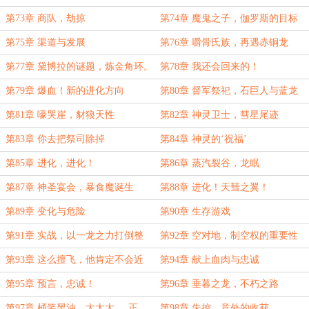
第73章 商队，劫掠
第74章 魔鬼之子，伽罗斯的目标
第75章 渠道与发展
第76章 嚼骨氏族，再遇赤铜龙
第77章 黛博拉的谜题，炼金角环。
第78章 我还会回来的！
第79章 爆血！新的进化方向
第80章 督军祭祀，石巨人与蓝龙
第81章 嚎哭崖，豺狼天性
第82章 神灵卫士，彗星尾迹
第83章 你去把祭司除掉
第84章 神灵的‘祝福’
第85章 进化，进化！
第86章 蒸汽裂谷，龙眠
第87章 神圣宴会，暴食魔诞生
第88章 进化！天彗之翼！
第89章 变化与危险
第90章 生存游戏
第91章 实战，以一龙之力打倒整
第92章 空对地，制空权的重要性
个.........食人魔氏族！
第93章 这么擅飞，他肯定不会近
第94章 献上血肉与忠诚
战，稳了！
第95章 预言，忠诚！
第96章 垂暮之龙，不朽之路
第97章 桶装黑油，太太太.....正
第98章 失控，意外的收获