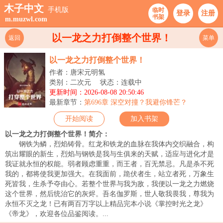
木子中文
手机版
临时
登录
注册
书架
m.muzwl.com
以一龙之力打倒整个世界！
返回
菜单
以一龙之力打倒整个世界！
作者：唐宋元明氢
类别：二次元
状态：连载中
更新时间：2026-08-08 20:50:46
最新章节：
第696章 深空对撞？我避你锋芒？
开始阅读
加入书架
以一龙之力打倒整个世界！简介：
钢铁为鳞，烈焰铸骨。红龙和铁龙的血脉在我体内交织融合，构
筑出耀眼的新生，烈焰与钢铁是我与生俱来的天赋，适应与进化才是
我证就永恒的权能。弱者顾虑重重，而王者，百无禁忌。凡是杀不死
我的，都将使我更加强大。在我面前，跪伏者生，站立者死，万象生
死皆我，生杀予夺由心。若整个世界与我为敌，我便以一龙之力燃烧
这个世界，然后统治它的灰烬。吾名伽罗斯，世人敬我畏我，尊我为
永恒不灭之龙！已有两百万字以上精品完本小说《掌控时光之龙》
《帝龙》，欢迎各位品鉴阅读。...