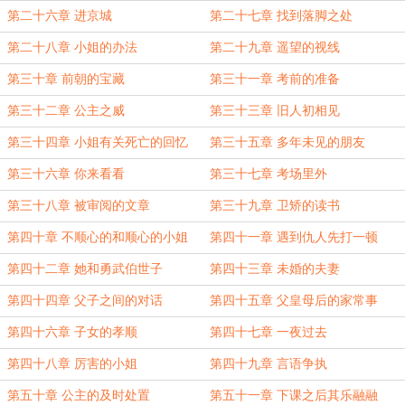
第二十六章 进京城
第二十七章 找到落脚之处
第二十八章 小姐的办法
第二十九章 遥望的视线
第三十章 前朝的宝藏
第三十一章 考前的准备
第三十二章 公主之威
第三十三章 旧人初相见
第三十四章 小姐有关死亡的回忆
第三十五章 多年未见的朋友
第三十六章 你来看看
第三十七章 考场里外
第三十八章 被审阅的文章
第三十九章 卫矫的读书
第四十章 不顺心的和顺心的小姐
第四十一章 遇到仇人先打一顿
第四十二章 她和勇武伯世子
第四十三章 未婚的夫妻
第四十四章 父子之间的对话
第四十五章 父皇母后的家常事
第四十六章 子女的孝顺
第四十七章 一夜过去
第四十八章 厉害的小姐
第四十九章 言语争执
第五十章 公主的及时处置
第五十一章 下课之后其乐融融