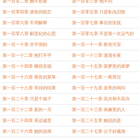
第一百零二章 她不想看
第一百零三章 他不问
第一百零四章 凌鱼的阻拦
第一百零五章 只是私仇旧恨
第一百零六章 不用解释
第一百零七章 事后的安抚
第一百零八章 郦贵妃的心思
第一百零九章 不是第一次运气好
第一百一十章 并不惧怕
第一百一十一章 夜色可安
第一百一十二章 抱打不平
第一百一十三章 漫漫长夜
第一百一十四章 睡得安稳
第一百一十五章 噩梦里的噩梦
第一百一十六章 善良的莫筝
第一百一十七章 一夜而过
第一百一十八章 等待的结果
第一百一十九章 皇帝的询问
第一百二十章 只是个孩子
第一百二十一章 高兴和不高兴
第一百二十二章 新的一天
第一百二十三章 画像里的人
第一百二十四章 表达诚意
第一百二十五章 她说的是
第一百二十六章 她的选择
第一百二十七章 公子好藏身