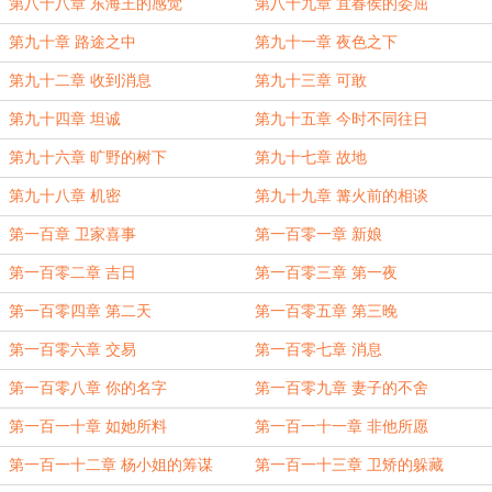
第八十八章 东海王的感觉
第八十九章 宜春侯的委屈
第九十章 路途之中
第九十一章 夜色之下
第九十二章 收到消息
第九十三章 可敢
第九十四章 坦诚
第九十五章 今时不同往日
第九十六章 旷野的树下
第九十七章 故地
第九十八章 机密
第九十九章 篝火前的相谈
第一百章 卫家喜事
第一百零一章 新娘
第一百零二章 吉日
第一百零三章 第一夜
第一百零四章 第二天
第一百零五章 第三晚
第一百零六章 交易
第一百零七章 消息
第一百零八章 你的名字
第一百零九章 妻子的不舍
第一百一十章 如她所料
第一百一十一章 非他所愿
第一百一十二章 杨小姐的筹谋
第一百一十三章 卫矫的躲藏