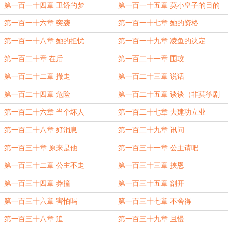
第一百一十四章 卫矫的梦
第一百一十五章 莫小皇子的目的
第一百一十六章 突袭
第一百一十七章 她的资格
第一百一十八章 她的担忧
第一百一十九章 凌鱼的决定
第一百二十章 在后
第一百二十一章 围攻
第一百二十二章 撤走
第一百二十三章 说话
第一百二十四章 危险
第一百二十五章 谈谈（非莫筝剧
情）
第一百二十六章 当个坏人
第一百二十七章 去建功立业
第一百二十八章 好消息
第一百二十九章 讯问
第一百三十章 原来是他
第一百三十一章 公主请吧
第一百三十二章 公主不走
第一百三十三章 挟恩
第一百三十四章 莽撞
第一百三十五章 剖开
第一百三十六章 害怕吗
第一百三十七章 不舍得
第一百三十八章 追
第一百三十九章 且慢