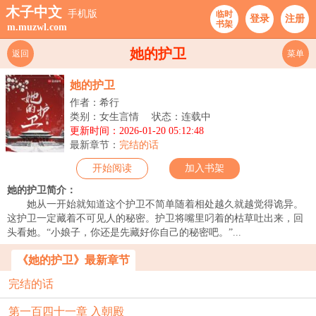
木子中文
手机版
临时
登录
注册
书架
m.muzwl.com
她的护卫
返回
菜单
她的护卫
作者：希行
类别：女生言情
状态：连载中
更新时间：2026-01-20 05:12:48
最新章节：
完结的话
开始阅读
加入书架
她的护卫简介：
她从一开始就知道这个护卫不简单随着相处越久就越觉得诡异。
这护卫一定藏着不可见人的秘密。护卫将嘴里叼着的枯草吐出来，回
头看她。“小娘子，你还是先藏好你自己的秘密吧。”...
《她的护卫》最新章节
完结的话
第一百四十一章 入朝殿