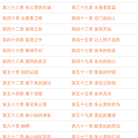
第三十八章 朱云霄的坦诚
第三十九章 去看看姜蕊
第四十章 去看看卫矫
第四十一章 宫门前的人
第四十二章 宴席之前
第四十三章 宴席开始
第四十四章 宴席之中
第四十五章 让人猝不及防
第四十六章 事情不对
第四十七章 侯爷的惊喜
第四十八章 冀郢的直言
第四十九章 各自的担心
第五十章 假的证据
第五十一章 黄雀的狩猎
第五十二章 接下来的做法
第五十三章 请岳父助我
第五十四章 看个清楚
第五十五章 各有高兴
第五十六章 看见朱云霄
第五十七章 朱云霄的所为
第五十八章 杨小姐的准备
第五十九章 贵妃的邀请
第六十章 她啊
第六十一章 郦贵妃的死讯
第六十二章 杨小姐的宽容
第六十三章 朱云霄的忙碌