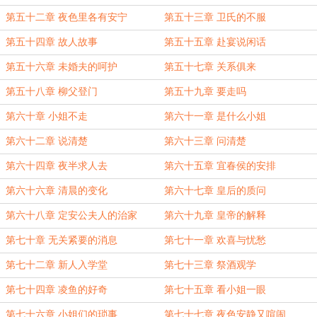
第五十二章 夜色里各有安宁
第五十三章 卫氏的不服
第五十四章 故人故事
第五十五章 赴宴说闲话
第五十六章 未婚夫的呵护
第五十七章 关系俱来
第五十八章 柳父登门
第五十九章 要走吗
第六十章 小姐不走
第六十一章 是什么小姐
第六十二章 说清楚
第六十三章 问清楚
第六十四章 夜半求人去
第六十五章 宜春侯的安排
第六十六章 清晨的变化
第六十七章 皇后的质问
第六十八章 定安公夫人的治家
第六十九章 皇帝的解释
第七十章 无关紧要的消息
第七十一章 欢喜与忧愁
第七十二章 新人入学堂
第七十三章 祭酒观学
第七十四章 凌鱼的好奇
第七十五章 看小姐一眼
第七十六章 小姐们的琐事
第七十七章 夜色安静又喧闹