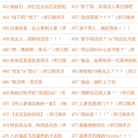
（求订阅求月票）
票）
452 姐妹们，你们怎么自己先吵起
453 “除了我，应该没人离过婚吧
来了！！！（求订阅求月票）
~”（求订阅求月票）
454 “错了吗”“错了”（求订阅求月
455 “划清界限？？？”（求订阅求
票）
月票）
456 以毒攻毒，以人妻制人妻（求
457 这个男人，她好喜欢！！！
订阅求月票）
（求订阅求月票）
458 老女人，我跟你没完！！！
459 “要不我试试？”or“我还以为是
（求订阅求月票）
修远教的呢~”（求订阅求月票）
460 “哟，稀客啊，珠泫~”（求订阅
461 “所以我叫什么名字呢？”（求
求月票）
订阅求月票）
462 松弛且直接的裴珠泫（求订阅
463 “修远，如果给你一次重来的机
求月票）
会……”（求订阅求月票）
464 “渣女”or“花心”（求订阅求月
465 柳智敏VS林允儿？？？（求订
票）
阅求月票）
466 “珠泫啊，谨言慎
467 “修远，她盯上了你
行！！！”（求订阅求月票）
呢！！！”（求订阅求月票）
468 御姐们给予的“清清白白”（求
469 “灌醉自己的人妻！”（求订阅
订阅求月票）
求月票）
470 【和人妻做实验的一集】（9K
471 人妻也要堵门？？（求订阅求
求订阅求月票）
月票）
472 【全宝蓝的回信】（求订阅求
473 “我知道！！！”（求订阅求月
月票）
票）
474 给你添点堵，给我添点色（求
475 最极致的信任（求订阅求月
订阅求月票）
票）
476 八卦魂起飞且爆炸的小太阳
477 超厚齐刘海的Victoria！！！