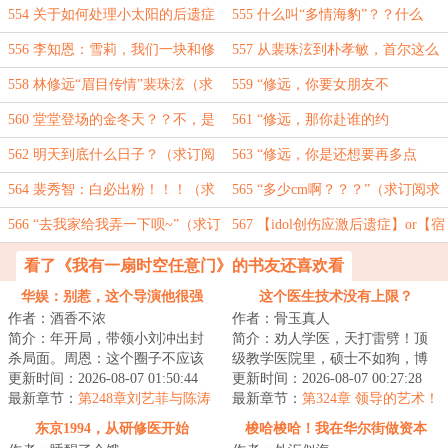
啊~”（求订阅求月票）
554 关于如何处理小太阳的后遗症
555 什么叫“多情海豹”？？什么
（求订阅求月票）
叫“闪婚结婚”？？（求订阅求月票）
556 李知恩：雪莉，我们一块和修
557 从裴珠泫到朴孝敏，首尔这么
远约吧~（求订阅求月票）
小的吗？（求订阅求月票）
558 林修远“眉目传情”裴珠泫（求
559 “修远，你要女朋友不
订阅求月票）
要？”（求订阅求月票）
560 堂堂登场的金冬天？？不，是
561 “修远，那你赴谁的约
裴兔子！！！（求订阅求月票）
啊。”（求订阅求月票）
562 明天到底什么日子？（求订阅
563 “修远，你是还想要再多点
求月票）
啊？”（求订阅求月票）
564 裴秀智：白必出粉！！！（求
565 “多少cm啊？？？”（求订阅求
订阅求月票）
月票）
566 “去我家给我弄一下呗~”（求订
567 【idol创伤应激后遗症】or【宿
阅求月票）
醉后的早上】（求订阅求月票）
看了《我有一扇时空任意门》的书友还喜欢看
华娱：别惹，这个导演他很强
这个医生技术没有上限？
作者：酒香不浓
作者：骨玉真人
简介：年开局，带领小刘冲出封
简介：劝人学医，天打雷劈！顶
杀局面。周恩：这个圈子不应该
级教学医院里，硕士不如狗，博
这么烂，我想为影视圈立几条规
更新时间：2026-08-07 01:50:44
士遍地走。学霸、学神遍地走。
更新时间：2026-08-07 00:27:28
矩。第一：爱国...
最新章节：
第248章刘艺菲与陈涛
教授高高在上，...
最新章节：
第324章 领导的艺术！
献祭整个行业
东京1994，从研修医开始
梭哈梭哈！我在华尔街做资本