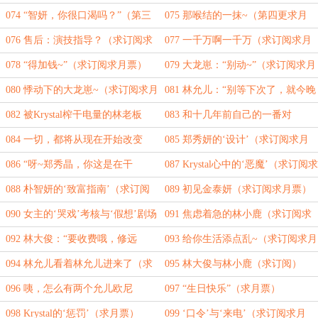
啊。”（第一更求月票）
票）
074 “智妍，你很口渴吗？”（第三
075 那喉结的一抹~（第四更求月
更求月票）
票）
076 售后：演技指导？（求订阅求
077 一千万啊一千万（求订阅求月
月票）
票）
078 “得加钱~”（求订阅求月票）
079 大龙崽：“别动~”（求订阅求月
票）
080 悸动下的大龙崽~（求订阅求月
081 林允儿：“别等下次了，就今晚
票）
吧~”（求订阅求月票）
082 被Krystal榨干电量的林老板
083 和十几年前自己的一番对
（求订阅求月票）
话.Vlog.YoonA（5K求月票）
084 一切，都将从现在开始改变
085 郑秀妍的‘设计’（求订阅求月
（求订阅求月票）
票）
086 “呀~郑秀晶，你这是在干
087 Krystal心中的‘恶魔’（求订阅求
嘛！”（求订阅求月票）
月票）
088 朴智妍的‘致富指南’（求订阅
089 初见金泰妍（求订阅求月票）
求月票）
090 女主的‘哭戏’考核与‘假想’剧场
091 焦虑着急的林小鹿（求订阅求
（5K求订阅求月票）
月票）
092 林大俊：“要收费哦，修远
093 给你生活添点乱~（求订阅求月
~”（求订阅求月票）
票）
094 林允儿看着林允儿进来了（求
095 林大俊与林小鹿（求订阅）
订阅求月票）
096 咦，怎么有两个允儿欧尼
097 “生日快乐”（求月票）
啊！！（求月票）
098 Krystal的‘惩罚’（求月票）
099 ‘口令’与‘来电’（求订阅求月