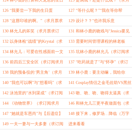
124 林小鹿的打算和大龙崽的生日
125 是调戏？还是什么戏？（求月
礼物（求月票求订阅）
票求订阅）
126 “我要尝一下我的生日蛋
127 “等什么呢？”“我在等你帮
糕”（求月票求订阅）
我。”（求月票求订阅）
128 “这唇印谁的啊。”（求月票求
129 设计？？“也许我乐意
订阅）
呢！”（求月票求订阅）
130 林允儿的坏笑（求月票求订
131 和林小鹿的吻戏与“Jessica要见
阅）
你”（求月票求订阅）
132 以身体检“战绩”的Krystal（求
133 需要时间管理课程的林老板
订阅求月票）
（求订阅求月票）
134 林允儿：可爱在性感面前一文
135 坑林小鹿的林允儿（求订阅求
不值！！！（求订阅求月票）
月票）
136 前四后三安全区（求订阅求月
137 “吃药就是了”与“怀孕”（求订
票）
阅求月票）
138 我的预备役的‘男主角’（求月
139 林小鹿：要主动嘛，我给你
票求订阅）
（求订阅求月票）
140 “我也可以啊”与“想看吗”（求
141 Cosplay情侣之金毛佐助VS黑丝
订阅求月票）
兔女郎（求订阅求月票）
142 泳池里的“水到渠成”（求订阅
143 吻、吻、吻、吻得太逼真（求
求月票）
订阅求月票）
144 《动物世界》（求订阅求月
146 和林允儿三更半夜做面包（求
票）
订阅求月票）
147 “她就是车恩尚”与【后遗症】
148 接下来，修罗场…降临（万字
（求订阅求月票）
大章求订阅求月票）
149 一夫一妻与一夫多妻（求订阅
进来看看