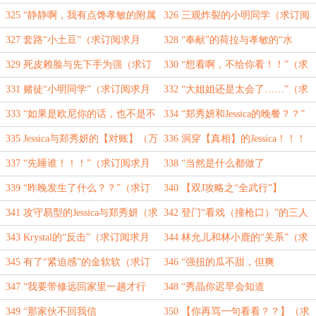
吃！！”（求订阅求月票）
学”（求订阅求月票）
325 “静静啊，我有点馋孝敏的附属
326 三观炸裂的小明同学（求订阅
金卡了~”（万字求订阅求月票）
求月票）
327 套路“小土豆”（求订阅求月
328 “奉献”的荷拉与孝敏的“水
票）
刑”（求订阅求月票）
329 死皮赖脸与先下手为强（求订
330 “想看啊，不给你看！！”（求
阅求月票）
订阅求月票）
331 赌徒“小明同学”（求订阅求月
332 “大姐姐还是太会了……”（求
票）
订阅求月票）
333 “如果是欧尼你的话，也不是不
334 “郑秀妍和Jessica的晚餐？？”
行！！！”（求订阅求月票）
335 Jessica与郑秀妍的【对账】（万
336 洞穿【真相】的Jessica！！！
字求订阅求月票）
（求订阅求月票）
337 “先睡谁！！！”（求订阅求月
338 “当然是什么都做了
票）
啊！！！”（求订阅求月票）
339 “昨晚发生了什么？？”（求订
340 【双J攻略之“全武行”】
阅求月票）
341 攻守易型的Jessica与郑秀妍（求
342 登门“看戏（撞枪口）”的三人
订阅求月票）
（求订阅求月票）
343 Krystal的“反击”（求订阅求月
344 林允儿和林小鹿的“关系”（求
票）
订阅求月票）
345 有了“紧迫感”的金软软（求订
346 “强扭的瓜不甜，但爽
阅求月票）
啊……”（求订阅求月票）
347 “我要带修远回家里一趟才行
348 “秀晶你迟早会知道
啊！！！”（求订阅求月票）
的……”（求订阅求月票）
349 “那家伙不回我信
350 【你再骂一句看看？？】（求