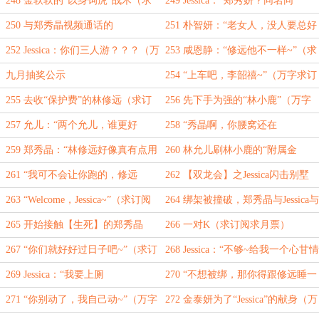
248 金软软的“以身饲虎”战术（求
249 Jessica：“郑秀妍？同名同
订阅求月票）
姓？？”（万字求订阅求月票）
250 与郑秀晶视频通话的
251 朴智妍：“老女人，没人要总好
Krystal（万字求订阅求月票）
过被人绿~”（求订阅求月票）
252 Jessica：你们三人游？？？（万
253 咸恩静：“修远他不一样~”（求
字求订阅求月票）
订阅求月票）
九月抽奖公示
254 “上车吧，李韶禧~”（万字求订
阅求月票）
255 去收“保护费”的林修远（求订
256 先下手为强的“林小鹿”（万字
阅求月票）
重点章求一切）
257 允儿：“两个允儿，谁更好
258 “秀晶啊，你腰窝还在
~”（求订阅求月票）
吗？”（求订阅求月票）
259 郑秀晶：“林修远好像真有点用
260 林允儿刷林小鹿的“附属金
~”（求订阅求月票）
卡”（万字求订阅求月票）
261 “我可不会让你跑的，修远
262 【双龙会】之Jessica闪击别墅
~”（求订阅求月票）
（万字求订阅求月票）
263 “Welcome，Jessica~”（求订阅
264 绑架被撞破，郑秀晶与Jessica与
求月票）
郑秀妍（万字求订阅求月票）
265 开始接触【生死】的郑秀晶
266 一对K（求订阅求月票）
（万字求订阅求月票）
267 “你们就好好过日子吧~”（求订
268 Jessica：“不够~给我一个心甘情
阅求月票）
愿的理由”（求订阅求月票）
269 Jessica：“我要上厕
270 “不想被绑，那你得跟修远睡一
所！！！”（万字求订阅求月票）
起呢~”（万字求订阅求月票）
271 “你别动了，我自己动~”（万字
272 金泰妍为了“Jessica”的献身（万