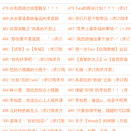
（求订阅求月票）
（求订阅求月票）
478 白毛恩静之锐雯觐见！！！
479 Tara的商业计划？？？（求订
（求订阅求月票）
阅求月票）
480 步步紧逼着林修远的李居丽
481 你们只是个附带品（求订阅求
（求订阅求月票）
月票）
482 自我攻略之“你真的不想上
483 “世界上最幸福的事情~”（1.4W
我？？”（求订阅求月票）
大章求订阅求月票）
484 “那你要不要退团……”（求订
485 “我想跟修远要个孩子~”（求订
阅求月票）
阅求月票）
486 【试管】or【幸福】（求订阅
487 第一次Tara【自我救赎】会议
求月票）
——失败！（求订阅求月票）
488 “你先怀孕吧~”（求订阅求月
489 【真挚的允儿】or【落荒而逃
票）
的修远】（求订阅求月票）
490 想拍小视频的小桃子~（求订阅
491 礼物（求订阅求月票）
求月票）
492 “出轨”后的“solo”（求订阅求月
493 具荷拉的“歌姬”之路（求订阅
票）
求月票）
494 林小鹿：我也想拍点小视频
495 撞破“奸情”的李知恩！！（求
~（求订阅求月票）
订阅求月票）
496 李知恩：你这位心上人搞外遇
497 李知恩：修远xi，你是牛郎男
啊！！！（求订阅求月票）
模么？（求订阅求月票）
498 点好钟的林允儿（求订阅求月
499 “只要你摆平她，我随时可以哦
票）
~”（求订阅求月票）
500 裴珠泫：“好好说话~”（求订阅
501 关于【Wendy】的闲聊（月底
求月票）
求月票）