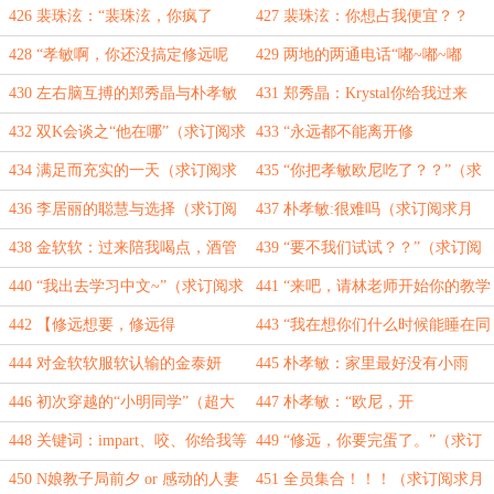
事！！！”（求订阅求月票）
（求订阅求月票）
426 裴珠泫：“裴珠泫，你疯了
427 裴珠泫：你想占我便宜？？
吗！！！”（求订阅求月票）
（求订阅求月票）
428 “孝敏啊，你还没搞定修远呢
429 两地的两通电话“嘟~嘟~嘟
~”（求订阅求月票）
~”（求订阅求月票）
430 左右脑互搏的郑秀晶与朴孝敏
431 郑秀晶：Krystal你给我过来
（求订阅求月票）
（求订阅求月票）
432 双K会谈之“他在哪”（求订阅求
433 “永远都不能离开修
月票）
远！！！”（求订阅求月票）
434 满足而充实的一天（求订阅求
435 “你把孝敏欧尼吃了？？”（求
月票）
订阅求月票）
436 李居丽的聪慧与选择（求订阅
437 朴孝敏:很难吗（求订阅求月
求月票）
票）
438 金软软：过来陪我喝点，酒管
439 “要不我们试试？？”（求订阅
够~（求订阅求月票）
求月票）
440 “我出去学习中文~”（求订阅求
441 “来吧，请林老师开始你的教学
月票）
吧。”（求订阅求月票）
442 【修远想要，修远得
443 “我在想你们什么时候能睡在同
到！！！】（求订阅求月票）
一张床上~”（求订阅求月票）
444 对金软软服软认输的金泰妍
445 朴孝敏：家里最好没有小雨
（求订阅求月票）
伞！！！（求订阅求月票）
446 初次穿越的“小明同学”（超大
447 朴孝敏：“欧尼，开
章高潮求订阅求月票）
门！！！”（求订阅求月票）
448 关键词：impart、咬、你给我等
449 “修远，你要完蛋了。”（求订
着！！！（求订阅求月票）
阅求月票）
450 N娘教子局前夕 or 感动的人妻
451 全员集合！！！（求订阅求月