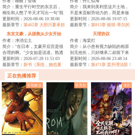
作者：睡醒了会饿
作者：外汇似海
简介：重生平行时空的东京后，
简介：我来到美利坚这片土地，
桐生和人憋了半天才写出一句“我
不是来贡献劳动力的，而是来做
的高中成绩并不理想”，无奈之
更新时间：2026-08-06 10:38:06
资本的。重生年，岁的陆尘跟随
更新时间：2026-08-06 19:07:15
下，只能弃文...
最新章节：
第462章 大胆只要承担
打工人父亲来到...
最新章节：
第813章 彼得·蒂尔的
风险
密报！市场的观点
东京文豪，从拯救jk少女开始
天理协议
作者：净消尘土
作者：海棠灯
简介：“在日本，文豪开后宫是很
简介：从小患有视力缺陷的相原
合理的啊。”少女如是说道。熟透
别无他长，只好继承二叔留下来
的邻家太太，强势的御姐编辑，
更新时间：2026-07-28 11:51:03
的风水堂，帮助客人们占卜运
更新时间：2026-08-06 23:48:14
知性的美女...
最新章节：
新书《系统，她也要
势，消灾解厄，趋...
最新章节：
第471章 晋升理法阶！
当我的狗吗？》
（4k）
正在热播推荐
影视解说
欧美剧
漫剧