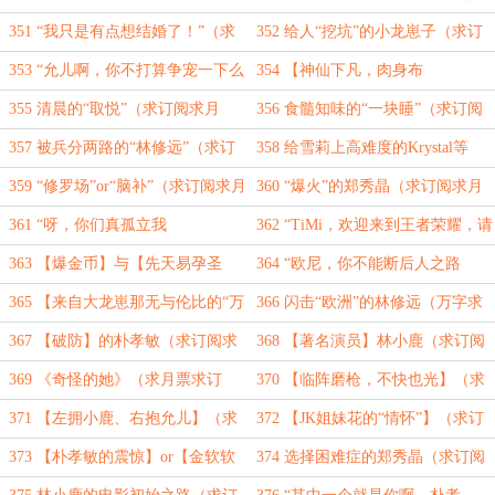
息！！！”（求订阅求月票）
订阅求月票）
351 “我只是有点想结婚了！”（求
352 给人“挖坑”的小龙崽子（求订
订阅求月票）
阅求月票）
353 “允儿啊，你不打算争宠一下么
354 【神仙下凡，肉身布
~”（求订阅求月票）
施！！！】（求订阅求月票）
355 清晨的“取悦”（求订阅求月
356 食髓知味的“一块睡”（求订阅
票）
求月票）
357 被兵分两路的“林修远”（求订
358 给雪莉上高难度的Krystal等
阅求月票）
人！！！（求订阅求月票）
359 “修罗场”or“脑补”（求订阅求月
360 “爆火”的郑秀晶（求订阅求月
票）
票）
361 “呀，你们真孤立我
362 “TiMi，欢迎来到王者荣耀，请
啊！！！”（求订阅求月票）
英雄做好准备！！！”（求月票）
363 【爆金币】与【先天易孕圣
364 “欧尼，你不能断后人之路
体】（万字求订阅求月票）
啊！！！”（万字求月票求订阅）
365 【来自大龙崽那无与伦比的“万
366 闪击“欧洲”的林修远（万字求
米展示”】（万字求月票）
订阅求月票）
367 【破防】的朴孝敏（求订阅求
368 【著名演员】林小鹿（求订阅
月票）
求月票）
369 《奇怪的她》（求月票求订
370 【临阵磨枪，不快也光】（求
阅）
订阅求月票）
371 【左拥小鹿、右抱允儿】（求
372 【JK姐妹花的“情怀”】（求订
订阅求月票）
阅求月票）
373 【朴孝敏的震惊】or【金软软
374 选择困难症的郑秀晶（求订阅
的歌手之路】（求订阅求月票）
求月票）