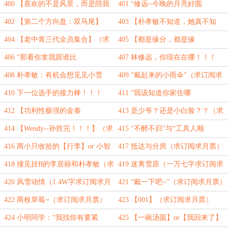
（求订阅求月票）
（求订阅求月票）
400 【喜欢的不是风景，而是陪我
401 “修远~今晚的月亮好圆
看风景的你~】（求订阅求月票）
啊。”（求订阅求月票）
402 【第二个方向盘：双马尾】
403 【朴孝敏不知道，她真不知
（求订阅求月票）
道！】（求订阅求月票）
404 【老中青三代全员集合】（求
405 【都是缘分，都是缘
订阅求月票）
分！！！】（求订阅求月票）
406 “那看你拿我跟谁比
407 林修远，你现在在哪！！！
了！！！”（求订阅求月票）
（求订阅求月票）
408 朴孝敏：有机会想见见小雪
409 “戴起来的小雨伞”（求订阅求
球！！！（求订阅求月票）
月票）
410 下一位选手的接力棒！！！
411 “我该知道你家住哪
（求订阅求月票）
么？？”（求订阅求月票）
412 【功利性极强的金泰
413 是少爷？还是小白脸？？（求
妍！！！】（求订阅求月票）
订阅求月票）
414 【Wendy--孙胜完！！！】（求
415 “不醉不归”与“工具人顺
订阅求月票）
圭”（求订阅求月票）
416 两小只收拾的【行李】or 小智
417 抵达与分房（求订阅求月票）
妍送的【礼物】（求订阅求月票）
418 撞见挂B的李居丽和朴孝敏（求
419 迷离雪原（一万七字求订阅求
订阅求月票）
月票）
420 风雪动情（1.4W字求订阅求月
421 “戴一下吧~”（求订阅求月票）
票）
422 两枚草莓~（求订阅求月票）
423 【001】（求订阅求月票）
424 小明同学：“我找你有要紧
425 【一碗汤圆】or【我回来了】