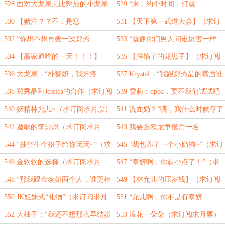
子（求订阅求月票）
求月票）
528 面对大龙崽无比憋屈的小龙崽
529 “来，约个时间，打就
（求订阅求月票）
打！！！”（求订阅求月票）
530 【赌注？？不，是惩
531 【天下第一武道大会】（求订
罚！！！】（求订阅求月票）
阅求月票）
532 “你想不想再叠一次郑秀
533 “就像你们男人问谁厉害一样
妍？”（求订阅求月票）
~”（求订阅求月票）
534 【赢家通吃的一天！！！】
535 【露馅了的龙崽子】（求订阅
（求订阅求月票）
求月票）
536 大龙崽：“朴智妍，我牙疼
537 Krystal：“我跟郑秀晶的嘴唇谁
~”（求订阅求月票）
更软？”（求订阅求月票）
538 郑秀晶和Jessica的合作（求订阅
539 雪莉：oppa，要不我们试试吧
求月票）
~（求订阅求月票）
540 妖精林允儿~（求订阅求月票）
541 洗面奶？“咦，我什么时候存了
李知恩号码的？”（求订阅求月票）
542 邀歌的李知恩（求订阅求月
543 我要跟欧尼争最后一名
票）
了？？？（求订阅求月票）
544 “抽空生个孩子给你玩玩~”（求
545 “我包养了一个小奶狗~”（求订
订阅求月票）
阅求月票）
546 金软软的选择（求订阅求月
547 “泰妍啊，你起小点了！”（求
票）
订阅求月票）
548 “那我跟金泰妍两个人，谁更棒
549 【林允儿的压岁钱】（求订阅
啊？”（求订阅求月票）
求月票）
550 JK姐妹式“礼物”（求订阅求月
551 “允儿啊，你不是有泰妍
票）
嘛。”（求订阅求月票）
552 大柚子：“我还不想那么早结婚
553 浪花一朵朵（求订阅求月票）