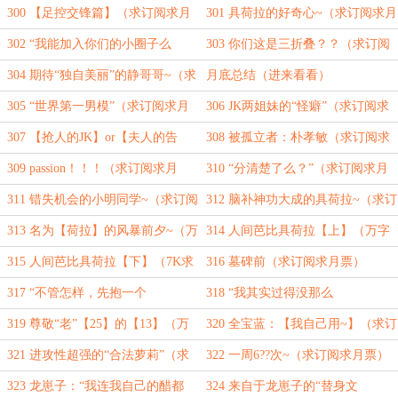
票）
阅求月票）
300 【足控交锋篇】（求订阅求月
301 具荷拉的好奇心~（求订阅求月
票）
票）
302 “我能加入你们的小圈子么
303 你们这是三折叠？？（求订阅
~”（求月票求订阅）
求月票）
304 期待“独自美丽”的静哥哥~（求
月底总结（进来看看）
订阅求月票）
305 “世界第一男模”（求订阅求月
306 JK两姐妹的“怪癖”（求订阅求
票）
月票）
307 【抢人的JK】or【夫人的告
308 被孤立者：朴孝敏（求订阅求
白】（万字求订阅求月票）
月票）
309 passion！！！（求订阅求月
310 “分清楚了么？”（求订阅求月
票）
票）
311 错失机会的小明同学~（求订阅
312 脑补神功大成的具荷拉~（求订
求月票）
阅求月票）
313 名为【荷拉】的风暴前夕~（万
314 人间芭比具荷拉【上】（万字
字求订阅求月票）
求订阅求月票）
315 人间芭比具荷拉【下】（7K求
316 墓碑前（求订阅求月票）
订阅求月票）
317 “不管怎样，先抱一个
318 “我其实过得没那么
吧！”（求订阅求月票）
差！！”（求订阅求月票）
319 尊敬“老”【25】的【13】（万
320 全宝蓝：【我自己用~】（求订
字求订阅求月票）
阅求月票）
321 进攻性超强的“合法萝莉”（求
322 一周6??次~（求订阅求月票）
订阅求月票）
323 龙崽子：“我连我自己的醋都
324 来自于龙崽子的“替身文