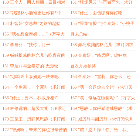
求月票）
150 三个人，两人相拥，四目相对
151 “球场风云”与再做面包（求订
（求订阅求月票）
阅求月票）
152 “我跟林小鹿谁更让你有*冲
153 “修远，面包哪有你好吃
动”（求订阅求月票）
啊！”（万字大章求订阅求月票）
154 朴智妍“女总裁”之路的起始
155 “采集情报”与金泰妍：“小桃子
（万字大章求订阅求月票）
是谁啊”（万字大章求订阅求月票）
156 “我在想金泰妍……”（万字大
月末总结
章求订阅求月票）
157 李居丽：“找你，月干
158 弄巧成拙的林允儿（求订阅求
我……”（万字大章求订阅求月票）
月票）
159 贼喊捉贼的林允儿与吃宵夜的
160 金泰妍：“修远啊，你好危
金泰妍（求订阅求月票）
险。”（求订阅求月票）
161 李居丽与金泰妍的‘无形较
首次月票抽奖
量’（求订阅求月票）
162 “那就叫上泰妍她一块来吧
163 金泰妍：“雪莉…你怎么…还
~”（求订阅求月票）
在”（求订阅求月票）
164 一个生离，一个死别（求订阅
165 “我一会送你去全州”（求订阅
求月票）
求月票）
166 “修远，要不…我以身相许
167 “喂，修远在睡觉呢~”（万字大
吧？”（求订阅求月票）
章求订阅求月票）
168 林修远的…超级大礼（7K求订
169 “恩静，你得感谢咸恩静”（求
阅求月票）
订阅求月票）
170 王见王，恩静见恩静（求订阅
171 咸恩静与甜恩静（求订阅求月
求月票）
票）
172 “智妍啊，未来的你也很辛苦的
173 “咸！恩！静！你、给、我、