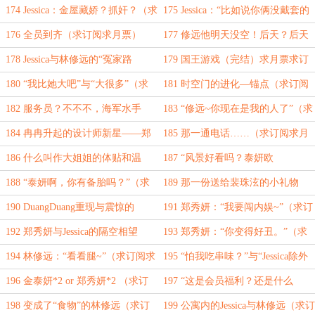
~”（求订阅求月票）
等、着！”（求订阅求月票）
174 Jessica：金屋藏娇？抓奸？（求
175 Jessica：“比如说你俩没戴套的
订阅求月票）
事情？”（求订阅求月票）
176 全员到齐（求订阅求月票）
177 修远他明天没空！后天？后天
也没空！！（求订阅求月票）
178 Jessica与林修远的“冤家路
179 国王游戏（完结）求月票求订
窄”（求订阅求月票）
阅
180 “我比她大吧”与“大很多”（求
181 时空门的进化—锚点（求订阅
订阅求月票）
求月票）
182 服务员？不不不，海军水手
183 “修远~你现在是我的人了”（求
服！！！（求订阅求月票）
订阅求月票）
184 冉冉升起的设计师新星——郑
185 那一通电话……（求订阅求月
秀妍（求订阅求月票）
票）
186 什么叫作大姐姐的体贴和温
187 “风景好看吗？泰妍欧
柔？（求订阅求月票）
尼/Jessica~”（求订阅求月票）
188 “泰妍啊，你有备胎吗？”（求
189 那一份送给裴珠泫的小礼物
订阅求月票）
与“尊重”（求订阅求月票）
190 DuangDuang重现与震惊的
191 郑秀妍：“我要闯内娱~”（求订
Jessica（求订阅求月票）
阅求月票）
192 郑秀妍与Jessica的隔空相望
193 郑秀妍：“你变得好丑。”（求
~（求订阅求月票）
订阅求月票）
194 林修远：“看看腿~”（求订阅求
195 “怕我吃串味？”与“Jessica除外
月票）
~”（求订阅求月票）
196 金泰妍*2 or 郑秀妍*2 （求订
197 “这是会员福利？还是什么
阅求月票）
呢？”（求订阅求月票）
198 变成了“食物”的林修远（求订
199 公寓内的Jessica与林修远（求订