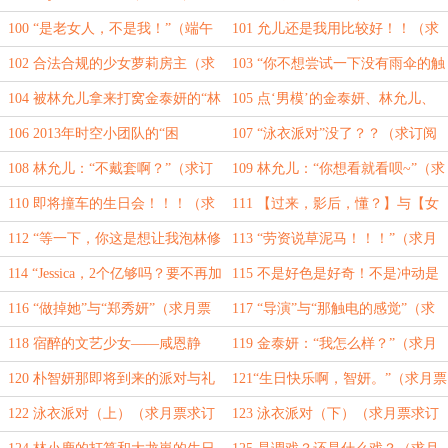
票）
100 “是老女人，不是我！”（端午
101 允儿还是我用比较好！！（求
安康）
月票求订阅）
102 合法合规的少女萝莉房主（求
103 “你不想尝试一下没有雨伞的触
月票）
觉吗？”（求月票）
104 被林允儿拿来打窝金泰妍的“林
105 点‘男模’的金泰妍、林允儿、
修远”（求月票）
李居丽、大龙崽（求订阅求月票）
106 2013年时空小团队的“困
107 “泳衣派对”没了？？（求订阅
扰”（求订阅求月票）
求月票）
108 林允儿：“不戴套啊？”（求订
109 林允儿：“你想看就看呗~”（求
阅求月票）
订阅求月票）
110 即将撞车的生日会！！！（求
111 【过来，影后，懂？】与【女
订阅求月票）
人味】（求月票求订阅）
112 “等一下，你这是想让我泡林修
113 “劳资说草泥马！！！”（求月
远？”（求月票求订阅）
票求订阅）
114 “Jessica，2个亿够吗？要不再加
115 不是好色是好奇！不是冲动是
点。”（求月票求订阅）
少年！！（求月票求订阅）
116 “做掉她”与“郑秀妍”（求月票
117 “导演”与“那触电的感觉”（求
求订阅）
月票求订阅）
118 宿醉的文艺少女——咸恩静
119 金泰妍：“我怎么样？”（求月
（求订阅求月票）
票求订阅）
120 朴智妍那即将到来的派对与礼
121“生日快乐啊，智妍。”（求月票
物（求月票求订阅）
求订阅）
122 泳衣派对（上）（求月票求订
123 泳衣派对（下）（求月票求订
阅）
阅）