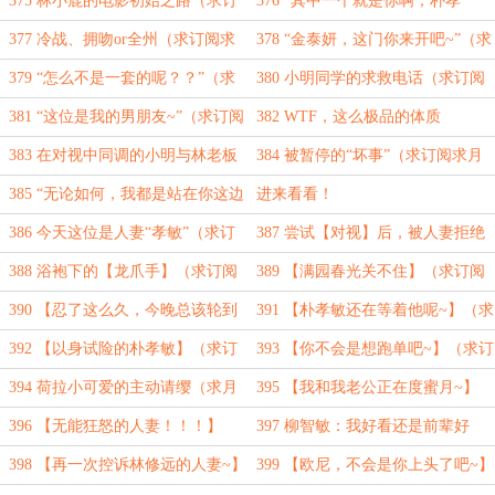
375 林小鹿的电影初始之路（求订
376 “其中一个就是你啊，朴孝
阅求月票）
敏！！！”（求订阅求月票）
377 冷战、拥吻or全州（求订阅求
378 “金泰妍，这门你来开吧~”（求
月票）
订阅求月票）
379 “怎么不是一套的呢？？”（求
380 小明同学的求救电话（求订阅
订阅求月票）
求月票）
381 “这位是我的男朋友~”（求订阅
382 WTF，这么极品的体质
求月票）
么？？？（求订阅求月票）
383 在对视中同调的小明与林老板
384 被暂停的“坏事”（求订阅求月
（求订阅求月票）
票）
385 “无论如何，我都是站在你这边
进来看看！
的~”（求订阅求月票）
386 今天这位是人妻“孝敏”（求订
387 尝试【对视】后，被人妻拒绝
阅求月票）
的林某某（求订阅求月票）
388 浴袍下的【龙爪手】（求订阅
389 【满园春光关不住】（求订阅
求月票）
求月票）
390 【忍了这么久，今晚总该轮到
391 【朴孝敏还在等着他呢~】（求
自己了吧】（求订阅求月票）
订阅求月票）
392 【以身试险的朴孝敏】（求订
393 【你不会是想跑单吧~】（求订
阅求月票）
阅求月票）
394 荷拉小可爱的主动请缨（求月
395 【我和我老公正在度蜜月~】
票求订阅）
（求订阅求月票）
396 【无能狂怒的人妻！！！】
397 柳智敏：我好看还是前辈好
（求订阅求月票）
看！！（求订阅求月票）
398 【再一次控诉林修远的人妻~】
399 【欧尼，不会是你上头了吧~】