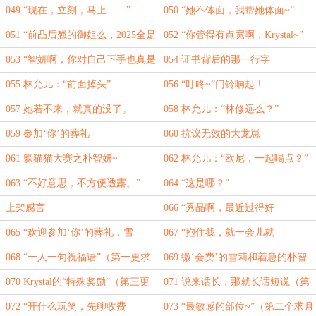
（求追读求追读）
追读求追读）
049 “现在，立刻，马上……”
050 “她不体面，我帮她体面~”
051 “前凸后翘的御姐么，2025全是
052 “你管得有点宽啊，Krystal~”
这款~”
053 “智妍啊，你对自己下手也真是
054 证书背后的那一行字
够狠的~”
055 林允儿：“前面掉头”
056 “叮咚~”门铃响起！
057 她若不来，就真的没了。
058 林允儿：“林修远么？”
059 参加‘你’的葬礼
060 抗议无效的大龙崽
061 躲猫猫大赛之朴智妍~
062 林允儿：“欧尼，一起喝点？”
063 “不好意思，不方便透露。”
064 “这是哪？”
上架感言
066 “秀晶啊，最近过得好
吗？”（求首订）
065 “欢迎参加‘你’的葬礼，雪
067 “抱住我，就一会儿就
莉”（求首订）
好。”（求首订）
068 “一人一句祝福语”（第一更求
069 缴‘会费’的雪莉和着急的朴智
月票）
妍（第二更求月票）
070 Krystal的“特殊奖励”（第三更
071 说来话长，那就长话短说（第
求月票）
四更求月票）
072 “开什么玩笑，先聊收费
073 “最敏感的部位~”（第二个求月