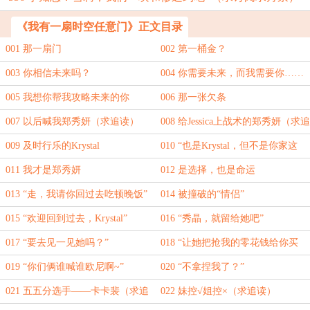
《我有一扇时空任意门》正文目录
001 那一扇门
002 第一桶金？
003 你相信未来吗？
004 你需要未来，而我需要你……
005 我想你帮我攻略未来的你
006 那一张欠条
007 以后喊我郑秀妍（求追读）
008 给Jessica上战术的郑秀妍（求追
读）
009 及时行乐的Krystal
010 “也是Krystal，但不是你家这
位”
011 我才是郑秀妍
012 是选择，也是命运
013 “走，我请你回过去吃顿晚饭”
014 被撞破的“情侣”
015 “欢迎回到过去，Krystal”
016 “秀晶，就留给她吧”
017 “要去见一见她吗？”
018 “让她把抢我的零花钱给你买
车”
019 “你们俩谁喊谁欧尼啊~”
020 “不拿捏我了？”
021 五五分选手——卡卡裴（求追
022 妹控√姐控×（求追读）