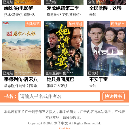
已完结
已完结
全集
蜘蛛侠[电影解
梦魇绝镇第二季
全民觉醒，这猴
说]
托比·马奎尔,威廉·达
黛博拉·格罗弗,斯科特·
子不听我的啊
未知
福,克尔斯滕·邓斯特
麦克科德,安吉拉·
大陆综艺
年代穿越
现代都市
已完结
更新至第61集
已完结
宗师列传·唐宋八
她只身闯魔窑
不安于室
大家
杨志刚,保剑锋,刘智扬,
张耀尹＆张杉
未知
王靖云,余骁睿
书名：
本站若有图片广告属于第三方接入，非本站所为，广告内容与本站无关，不代表
本站立场，请谨慎阅读。
Copyright © 2020 木子中文 All Rights Reserved.kk