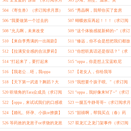
502 全宝蓝的“惊喜”（求订阅求月
503 沙滩、别墅、温泉、美
票）
人！！！（求订阅求月票）
504 《寄生兽》（求订阅求月票）
505 “秀晶啊，我帮你买了套房
~”（求订阅求月票）
506 “我要做第一个过去的
507 蝴蝶效应再起！！！（求订阅
人！”（求订阅求月票）
求月票）
508 “允儿啊，未来改变
509 “这个体验感挺新鲜的~”（求订
了！！”（求订阅求月票）
阅求月票）
510 【来自李秀满的一出闹剧】
511 “修远，你不会是想把我们都放
（求订阅求月票）
倒躺在一起吧~”（求订阅求月票）
512 【拉满安全感的合法萝莉】
513 “你想听真话还是假话？”（求
（求订阅求月票）
订阅求月票）
514 “打起来了，要打起来
515 “oppa，你是想上宝蓝欧尼
了！！！”（求订阅求月票）
吗？”（求订阅求月票）
516 【我老公…呸，我oppa
517 【老女人，你给我等
呢？？？】（求订阅求月票）
着！！！】（求订阅求月票）
518 【天下第一武道？舞蹈？大
519 “我想要个孩子呗。”（求订阅
会】（求订阅求月票）
求月票）
520 听墙角的Tara众成员（求订阅
521 “oppa，我好像来M了~”（求订
求月票）
阅求月票）
522 【oppa，来试试我们的口感谁
523 一腿五牛静哥哥~（求订阅求月
更好吃呀~】（求订阅求月票）
票）
524 【婚礼、怀孕、小孩or撩拨】
525 “韶禧啊，帮我买点（春）药
（求订阅求月票）
~”（求订阅求月票）
526 等药效的龙崽子or求饶的龙崽
527 双龙汇之龙门架事件（求订阅