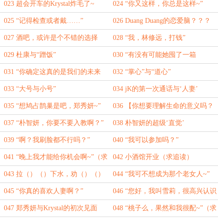
读）
023 超会开车的Krystal炸毛了~
024 “你又这样，你总是这样~”
025 “记得检查或者戴……”
026 Duang Duang的恋爱脑？？？
027 酒吧，或许是个不错的选择
028 “我，林修远，打钱”
029 杜康与“蹭饭”
030 “有没有可能她囤了一箱
呢……”
031 “你确定这真的是我们的未来
032 “掌心”与“道心”
吗？”
033 “大号与小号”
034 jK的第一次通话与‘人妻’
035 “想鸠占鹊巢是吧，郑秀妍~”
036 【你想要理解生命的意义吗？
想要……真正地活着吗？】（求追
037 “朴智妍，你要不要入教啊？”
038 朴智妍的超级‘直觉’
读）
039 “啊？我刷脸都不行吗？”
040 “我可以参加吗？”
041 “晚上我才能给你机会啊~”（求
042 小酒馆开业（求追读）
追读）
043 拉（）（）下水，劝（）（）
044 “我可不想成为那个老女人~”
从良！！
045 “你真的喜欢人妻啊？”
046 “您好，我叫雪莉，很高兴认识
您~”
047 郑秀妍与Krystal的初次见面
048 “桃子么，果然和我很配~”（求