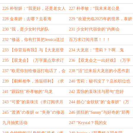
人呢？”（求订阅求月票）
聊”（万字求订阅求月票）
226 朴智妍：“我更好，还是老女人
227 朴孝敏：“我未来老公是
更厉害？”（万字求订阅求月票）
谁？”（万字求订阅求月票）
228 金泰妍：去哪？去看海
229 “欢迎光临2025年的世界，泰妍
啊！！！（万字求订阅求月票）
~”（万字求订阅求月票）
230 “我，是少女时代的队
231 少女时代宿舍的“内阁会
长。”（万字求订阅求月票）
议”（万字求订阅求月票）
232 “修远，你有打算把Jessica送过
百万求订阅月票！！！
来吗”（万字求订阅求月票）
233 【你背后有我】与【大龙崽登
234 大龙崽：“雪莉？？啊…鬼
门】（万字求订阅求月票）
啊……”（求订阅求月票）
235 【双龙会】（万字重点章求订
236 【双龙会之一出好戏】（万字
阅求月票）
重点章求订阅求月票）
237 “欧尼你别给修远打电话了，会
238 “活”过来后大龙崽的小恶作剧
让我误会的~”（求订阅求月票）
（求订阅求月票）
239 【鹬蚌相争，渔翁得利】（求
240 雪莉：秘书没了？店长职位也
订阅求月票）
要丢？？（求订阅求月票）
241 “跟踪狂”朴孝敏的“乌龙
242 震惊的裴珠泫与那句“您好
事”（求订阅求月票）
~”（万字求订阅求月票）
243 “可爱”的裴珠泫（求订阅求月
244 担心“金软软”的“金泰妍”（万
票）
字求订阅求月票）
245 “渡酒”の泰妍 or “失身”の修远
246 抓狂的“Sunny”与好奇的“郑秀
（万字求订阅求月票）
妍”（万字求订阅求月票）
九月抽奖活动
247 “Krystal？我的女
人！！！”（求订阅求月票）