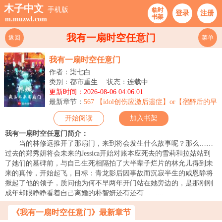
木子中文
手机版
临时
登录
注册
书架
m.muzwl.com
我有一扇时空任意门
返回
菜单
我有一扇时空任意门
作者：柒七白
类别：都市重生
状态：连载中
更新时间：2026-08-06 04:06:01
最新章节：
567 【idol创伤应激后遗症】or【宿醉后的早
上】（求订阅求月票）
开始阅读
加入书架
我有一扇时空任意门简介：
当的林修远推开了那扇门，来到将会发生什么故事呢？那么……
过去的郑秀妍将会未来的Jessica开始对账本应死去的雪莉和拉姑站到
了她们的墓碑前，与自己生死相隔拍了大半辈子烂片的林允儿得到未
来的真传，开始起飞，目标：青龙影后因事故而沉寂半生的咸恩静将
揪起了他的领子，质问他为何不早两年开门站在她旁边的，是那刚刚
成年却眼睁睁看着自己离婚的朴智妍还有还有……...
《我有一扇时空任意门》最新章节