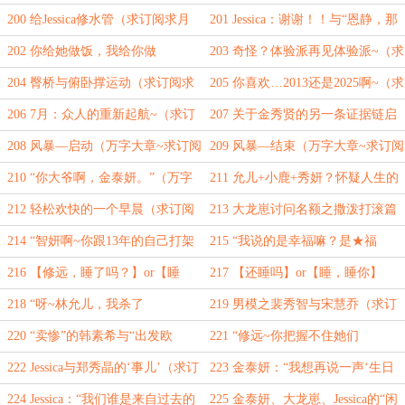
阅求月票）
阅求月票）
200 给Jessica修水管（求订阅求月
201 Jessica：谢谢！！与“恩静，那
票）
你呢~”（求订阅求月票）
202 你给她做饭，我给你做
203 奇怪？体验派再见体验派~（求
XXOO（求订阅求月票）
订阅求月票）
204 臀桥与俯卧撑运动（求订阅求
205 你喜欢…2013还是2025啊~（求
月票）
订阅求月票）
206 7月：众人的重新起航~（求订
207 关于金秀贤的另一条证据链启
阅求月票）
动（求订阅求月票）
208 风暴—启动（万字大章~求订阅
209 风暴—结束（万字大章~求订阅
求月票）
求月票）
210 “你大爷啊，金泰妍。”（万字
211 允儿+小鹿+秀妍？怀疑人生的
大章~求订阅求月票）
林修远~（求订阅求月票）
212 轻松欢快的一个早晨（求订阅
213 大龙崽讨问名额之撒泼打滚篇
求月票）
（求订阅求月票）
214 “智妍啊~你跟13年的自己打架
215 “我说的是幸福嘛？是★福
能赢吗？”（求订阅求月票）
~”（求订阅求月票）
216 【修远，睡了吗？】or【睡
217 【还睡吗】or【睡，睡你】
了】（求订阅求月票）
（求订阅求月票）
218 “呀~林允儿，我杀了
219 男模之裴秀智与宋慧乔（求订
你！！！”（求订阅求月票）
阅求月票）
220 “卖惨”的韩素希与“出发欧
221 “修远~你把握不住她们
洲”（求订阅求月票）
的！！”（求订阅求月票）
222 Jessica与郑秀晶的‘事儿’（求订
223 金泰妍：“我想再说一声‘生日
阅求月票）
快乐’”（求订阅求月票）
224 Jessica：“我们谁是来自过去的
225 金泰妍、大龙崽、Jessica的“闲