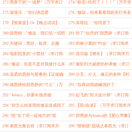
求订阅求月票）
字求订阅求月票）
273 黑夜下的“一场梦”（万字求订
274 “欧尼~吃药了！！！”（万字求
阅求月票）
订阅求月票）
275 裴珠泫：“你们谈恋爱
276 “修远，你来看看我的车灯有多
了？”（万字求订阅求月票）
亮……”（万字求订阅求月票）
278 【恨塞蛋】Or【晚点试试】
279 具荷拉：“你同居了
（求订阅求月票）
~”Or“想！！”（万字祝大家中秋节快
280 甜恩静：“修远，我们试一试吧
281 吃了“仙丹的”甜恩静（求订阅
乐）
~”（万字求订阅求月票）
求月票）
282 关键词：黑丝、租房、左腿
283 和林小鹿的“约会”（求订阅求
（求订阅求月票）
月票）
284 电影院里的“小蕾丝”（求订阅
285 首尔版【燃冬】（求订阅求月
求月票）
票）
286 “修远，你是不是对我做什么坏
287 偷听到大秘密的朴孝敏（求订
事了~”（求订阅求月票）
阅求月票）
288 温柔的恩静与那事的【证据确
289 分叉、介入、修正的各种【时
凿】（求订阅求月票）
间世界线】（求订阅求月票）
290 咸恩静给甜恩静的“寸止”（万
291 “你再动我就喊强奸了
字求订阅求月票）
啊！！！”（求订阅求月票）
292 “Jessica，你要向我求婚
293 起飞的“郑大设计师”（求订阅
么？”（求订阅求月票）
求月票）
294 “你怎么知道我给修远送戒指了
295 【双J会谈】（万字求订阅求月
~”（求订阅求月票）
票）
296 “咬”在了同一处地方的“双
297 郑秀妍与Jessica的【爱心早餐】
J”（求订阅求月票）
（求订阅求月票）
298 泰西允集合前（求订阅求月
299 “限制级”战场之泰西允（求订