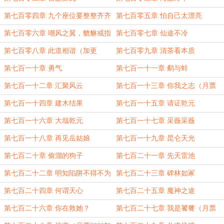
第七百零四章 九个座位要整整齐齐
第七百零五章 怕自己太漂亮
第七百零六章 嘲风之翼，貔貅戒指
第七百零七章 仙途不冷
第七百零八章 此道相谐（加更
第七百零九章 清茶看本质
17/90）
第七百一十章 勇气
第七百一十一章 鹬与蚌
第七百一十二章 汇聚风云
第七百一十三章 你我之志（月票
5000加更）
第七百一十四章 建木结果
第七百一十五章 请证乾元
第七百一十六章 大哉乾元
第七百一十七章 采薇采薇
第七百一十八章 再见岳姑娘
第七百一十九章 昆仑天光
第七百二十章 偷溜的狗子
第七百二十一章 先天雷池
第七百二十二章 明知陷阱不得不为
第七百二十三章 碑林如冢
（月票6000加更）
第七百二十四章 何谓天心
第七百二十五章 魔神之途
第七百二十六章 你在救她？
第七百二十七章 我是饕餮（月票