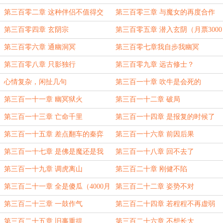
2500加更）
第三百零二章 这种伴侣不值得交
第三百零三章 与魔女的再度合作
第三百零四章 玄阴宗
第三百零五章 潜入玄阴（月票3000
加更）
第三百零六章 通幽洞冥
第三百零七章我自步我幽冥
第三百零八章 只影独行
第三百零九章 远古修士？
心情复杂，闲扯几句
第三百一十章 吹牛是会死的
第三百一十一章 幽冥狱火
第三百一十二章 破局
第三百一十三章 亡命千里
第三百一十四章 是报复的时候了
（月票3500加更）
第三百一十五章 差点翻车的秦弈
第三百一十六章 前因后果
第三百一十七章 是佛是魔还是我
第三百一十八章 回不去了
第三百一十九章 调虎离山
第三百二十章 刚健不陷
第三百二十一章 全是傻瓜（4000月
第三百二十二章 姿势不对
票加更）
第三百二十三章 一鼓作气
第三百二十四章 若程程不再虚弱
（月票4500加更）
第三百二十五章 旧事重提
第三百二十六章 不想长大