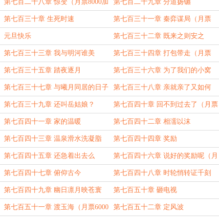
7000加更）
第七百二十八章 惊变（月票8000加
第七百二十九章 分道扬镳
更）
第七百三十章 生死时速
第七百三十一章 秦弈谋局（月票
9000加更）
元旦快乐
第七百三十二章 既来之则安之
第七百三十三章 我与明河谁美
第七百三十四章 打包带走（月票
1000加更）
第七百三十五章 踏夜逐月
第七百三十六章 为了我们的小窝
第七百三十七章 与曦月同居的日子
第七百三十八章 亲就亲了又如何
（月票2000加更）
第七百三十九章 还叫岳姑娘？
第七百四十章 回不到过去了（月票
3000加更）
第七百四十一章 家的温暖
第七百四十二章 相濡以沫
第七百四十三章 温泉滑水洗凝脂
第七百四十四章 奖励
（月票4000加更）
第七百四十五章 还急着出去么
第七百四十六章 说好的奖励呢（月
票5000加更）
第七百四十七章 俯仰古今
第七百四十八章 时轮悄转证千刻
第七百四十九章 幽日凛月映苍寰
第七百五十章 砸电视
第七百五十一章 渡玉海（月票6000
第七百五十二章 定风波