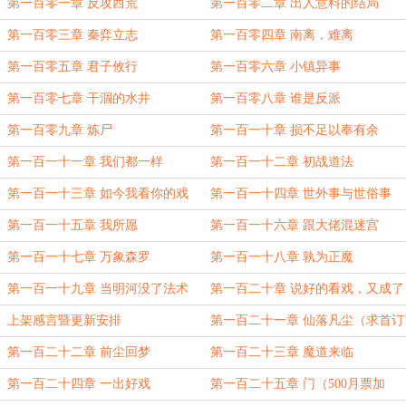
第一百零一章 反攻西荒
第一百零二章 出人意料的结局
第一百零三章 秦弈立志
第一百零四章 南离，难离
第一百零五章 君子攸行
第一百零六章 小镇异事
第一百零七章 干涸的水井
第一百零八章 谁是反派
第一百零九章 炼尸
第一百一十章 损不足以奉有余
第一百一十一章 我们都一样
第一百一十二章 初战道法
第一百一十三章 如今我看你的戏
第一百一十四章 世外事与世俗事
第一百一十五章 我所愿
第一百一十六章 跟大佬混迷宫
第一百一十七章 万象森罗
第一百一十八章 孰为正魔
第一百一十九章 当明河没了法术
第一百二十章 说好的看戏，又成了
主角
上架感言暨更新安排
第一百二十一章 仙落凡尘（求首订
求月票）
第一百二十二章 前尘回梦
第一百二十三章 魔道来临
第一百二十四章 一出好戏
第一百二十五章 门（500月票加