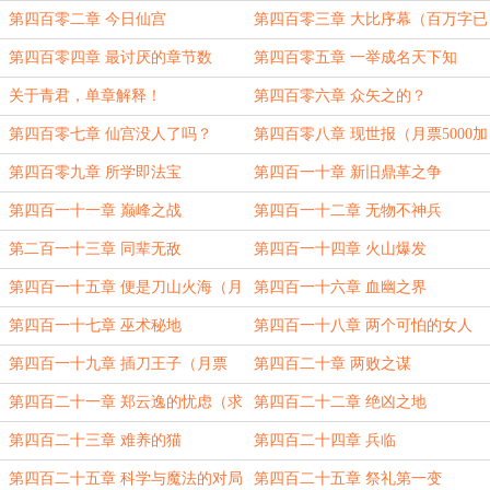
加更）
第四百零二章 今日仙宫
第四百零三章 大比序幕（百万字已
肥可宰）
第四百零四章 最讨厌的章节数
第四百零五章 一举成名天下知
关于青君，单章解释！
第四百零六章 众矢之的？
第四百零七章 仙宫没人了吗？
第四百零八章 现世报（月票5000加
更）
第四百零九章 所学即法宝
第四百一十章 新旧鼎革之争
第四百一十一章 巅峰之战
第四百一十二章 无物不神兵
第二百一十三章 同辈无敌
第四百一十四章 火山爆发
第四百一十五章 便是刀山火海（月
第四百一十六章 血幽之界
票6000加更）
第四百一十七章 巫术秘地
第四百一十八章 两个可怕的女人
（为dys这一瞬间那一盟主加更）
第四百一十九章 插刀王子（月票
第四百二十章 两败之谋
7000加更）
第四百二十一章 郑云逸的忧虑（求
第四百二十二章 绝凶之地
保底月票）
第四百二十三章 难养的猫
第四百二十四章 兵临
第四百二十五章 科学与魔法的对局
第四百二十五章 祭礼第一变