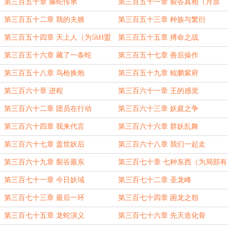
月票）
第三百五十章 螣蛇传承
第三百五十一章 裂谷真相（月票
1000加更）
第三百五十二章 我的夫婿
第三百五十三章 种族与繁衍
第三百五十四章 天上人（为5hH盟
第三百五十五章 搏命之战
主加更）
第三百五十六章 藏了一条蛇
第三百五十七章 善后操作
第三百五十八章 鸟枪换炮
第三百五十九章 鲲鹏紫府
第三百六十章 进程
第三百六十一章 王的感觉
第三百六十二章 团员在行动
第三百六十三章 妖庭之争
第三百六十四章 我来代言
第三百六十六章 群妖乱舞
第三百六十七章 盖世妖后
第三百六十八章 我们一起走
第三百六十九章 裂谷最东
第三百七十章 七种东西（为局部有
阵雨盟主加更）
第三百七十一章 今日妖域
第三百七十二章 圣龙峰
第三百七十三章 最后一环
第三百七十四章 困龙之怨
第三百七十五章 龙蛇演义
第三百七十六章 先天造化骨