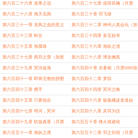
银加更7/30）
第六百二十六章 道果之说
第六百二十七章 或得其桷（月票
5000加更）
第六百二十八章 海天见闻
第六百三十章 羽飞绫
第六百三十一章 龙凤之血的意义
第六百三十二章 神州人真会玩（加
更8/32）
第六百三十三章 蚌女
第六百三十四章 多宝姑爷
第六百三十五章 海蜃珠
第六百三十六章 海妖之境
第六百三十七章 凤羽之窟（加更
第六百三十八章 博龙擒凤
9/32）
第六百三十九章 冥河血海
第六百四十章 夫妻相（月票6000加
更）
第六百四十一章 即将完整的拼图
第六百四十二章 梦回
第六百四十三章 携手
第六百四十四章 冥河之唤
第六百四十五章 只要他在
第六百四十六章 板脸橘皮老道姑
第六百四十七章 明河，冥河
第六百四十八章 其羽为仪
第六百四十九章 软饭真香（月票
第六百五十章 烽火戏诸侯
7000加更）
第六百五十一章 海妖之诱
第六百五十二章 羽之归宿（月票