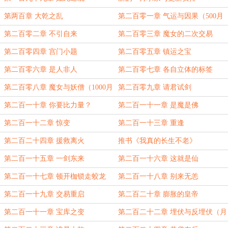
第两百章 大乾之乱
第二百零一章 气运与因果（500月
票加更）
第二百零二章 不引自来
第二百零三章 魔女的二次交易
第二百零四章 宫门小题
第二百零五章 镇运之宝
第二百零六章 是人非人
第二百零七章 各自立体的标签
第二百零八章 魔女与妖僧（1000月
第二百零九章 请君试剑
票加更）
第二百一十章 你要比力量？
第二百一十一章 是魔是佛
第二百一十二章 惊变
第二百一十三章 重逢
第二百二十四章 援救离火
推书《我真的长生不老》
第二百一十五章 一剑东来
第二百一十六章 这就是仙
第二百一十七章 顿开枷锁走蛟龙
第二百一十八章 别来无恙
第二百一十九章 交易重启
第二百二十章 膨胀的皇帝
第二百一十一章 宝库之变
第二百二十二章 埋伏与反埋伏（月