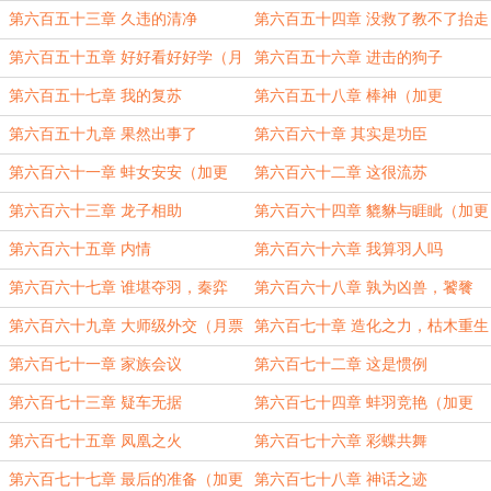
8000加更）
第六百五十三章 久违的清净
第六百五十四章 没救了教不了抬走
吧
第六百五十五章 好好看好好学（月
第六百五十六章 进击的狗子
票1000加更）
第六百五十七章 我的复苏
第六百五十八章 棒神（加更
10/76）
第六百五十九章 果然出事了
第六百六十章 其实是功臣
第六百六十一章 蚌女安安（加更
第六百六十二章 这很流苏
11/76）
第六百六十三章 龙子相助
第六百六十四章 貔貅与睚眦（加更
12/76）
第六百六十五章 内情
第六百六十六章 我算羽人吗
第六百六十七章 谁堪夺羽，秦弈
第六百六十八章 孰为凶兽，饕餮
VS貔貅
VS睚眦
第六百六十九章 大师级外交（月票
第六百七十章 造化之力，枯木重生
2000加更）
第六百七十一章 家族会议
第六百七十二章 这是惯例
第六百七十三章 疑车无据
第六百七十四章 蚌羽竞艳（加更
13/77）
第六百七十五章 凤凰之火
第六百七十六章 彩蝶共舞
第六百七十七章 最后的准备（加更
第六百七十八章 神话之迹