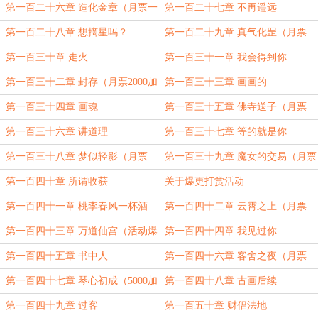
更）
第一百二十六章 造化金章（月票一
第一百二十七章 不再遥远
千加更）
第一百二十八章 想摘星吗？
第一百二十九章 真气化罡（月票
1500加更）
第一百三十章 走火
第一百三十一章 我会得到你
第一百三十二章 封存（月票2000加
第一百三十三章 画画的
更）
第一百三十四章 画魂
第一百三十五章 佛寺送子（月票
2500加更）
第一百三十六章 讲道理
第一百三十七章 等的就是你
第一百三十八章 梦似轻影（月票
第一百三十九章 魔女的交易（月票
3000加更）
3500加更）
第一百四十章 所谓收获
关于爆更打赏活动
第一百四十一章 桃李春风一杯酒
第一百四十二章 云霄之上（月票
4000加更）
第一百四十三章 万道仙宫（活动爆
第一百四十四章 我见过你
更）
第一百四十五章 书中人
第一百四十六章 客舍之夜（月票
4500加更）
第一百四十七章 琴心初成（5000加
第一百四十八章 古画后续
更，爆更活动完成）
第一百四十九章 过客
第一百五十章 财侣法地