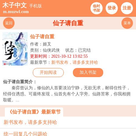
木子中文
手机版
临时
登录
注册
书架
m.muzwl.com
仙子请自重
返回
菜单
仙子请自重
作者：姬叉
类别：仙侠武侠
状态：已完结
更新时间：2021-10-12 13:02:55
最新章节：
新书发布，请多多支持哈
开始阅读
加入书架
仙子请自重简介：
秦弈曾认为，修仙的人首要淡泊宁静，无欲无求，耐得住性子，
经得住诱惑。可最终发现，仙首先有个人字旁。仙路苦寒，你我相拥
取暖。...
《仙子请自重》最新章节
新书发布，请多多支持哈
统一回复几个问题哈