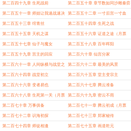
第二百四十九章 生死战前
第二百五十章 章节数如同沙雕秦弈
第二百五十一章 师姐让我速战速决
第二百五十二章 一寸后宫一寸血
（月票3500加更）
第二百五十三章 绾青丝
第二百五十四章 生死之战
第二百五十五章 天机之谋
第二百五十六章 证道之途（月票
4000加更）
第二百五十七章 仙子与魔女
第二百五十八章 百年晖阳
第二百五十九章 宫主的回应
第二百六十章 仙宫分家
第二百六十一章 人间纵横与战堂之
第二百六十二章 最美的风景
议（月票4500加更）
第二百六十四章 战堂初立
第二百六十五章 堂主变宗主
第二百六十六章 变者易也
第二百六十七章 腾云准备
第二百六十八章 生死第一关（月票
第二百六十九章 密云不雨
5000加更）
第二百七十章 万事俱备
第二百七十一章 腾云初成（月票
5500加更）
第二百七十二章 识海初探
第二百七十三章 郑家秘传
第二百七十四章 师徒相逢
第二百七十五章 画道乾元