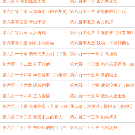
我买腰带盟主加更）
第六百章 你们底蕴太差
第六百零一章 害人终害己
第六百零二章 火凤燎原（白银加更
第六百零三章 歪屁股裁判二代
1/10）
第六百零四章 青出于蓝
第六百零五章 各方风涌
第六百零六章 天人再现
第六百零七章 山雨欲来（月票3000
加更）
第六百零八章 婚礼上的道姑
第六百零九章 我的一个道姑朋友
第六百一十章 自救的男人们（白银
第六百一十一章 百鸟逼宫
加更2/10）
第六百一十二章 狗子咬他
第六百一十三章 为什么要逼我（白
银加更3/20）
第六百一十四章 再启修罗（白银加
第六百一十五章 真的猛士
更4/20）
第六百一十六章 比翼翎羽
第六百一十七章 师父没收了（白银
加更5/20）
第六百一十八章 三方会谈
第六百一十九章 抢男人更重要
第六百二十章 道魔并肩（月票4000
我认输，求放过，举报者们聊聊天
加更）
吧
第六百二十二章 赖着不走的客人
第六百二十三章 如果将来
第六百二十四章 被吓坏的明河（白
第六百二十五章 无相之丹