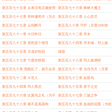
更）
第五百七十五章 从来没有正确使用
第五百七十六章 棒棒大魔王
的佛珠
第五百七十七章 举杯邀明月（为古
第五百七十八章 人心笑尽
怪的火车盟主加更）
第五百七十九章 云间醉月
第五百八十章 守护（月票1000加
更）
第五百八十一章 今日昨日
第五百八十二章 寻木
第五百八十三章 居然是个领导
第五百八十四章 寻木城，羽人族
第五百七十五章 天道好轮回
请假
第五百八十七章 宁愿你恨我
第五百八十八章 羽人族调研
第五百九十章 我既乱了，就不会弃
第五百九十一章 当侍为天（月票
2000加更）
第五百九十二章 斗笠人
第五百九十三章 姑获鸟
第五百九十四章 羽人禁忌
第五百九十五章 君子之交
第五百九十六章 比翼鸟之礼（为不
第五百九十七章 三族之争
玩辅助盟主加更）
第五百九十八章 都不是真舔狗
第五百九十九章 血崩的冠冕（为给