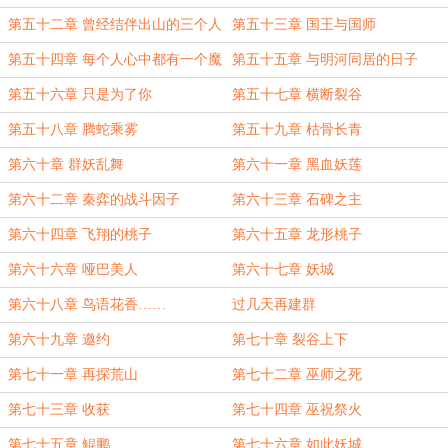
第五十二章 曾经结伴出山的三个人
第五十三章 国王与国师
第五十四章 每个人心中都有一个魔
第五十五章 与明河同居的日子
鬼
（伪）
第五十六章 只是为了你
第五十七章 横断裂谷
第五十八章 腾蛇乘雾
第五十九章 枯骨长青
第六十章 群妖乱舞
第六十一章 黑血妖莲
第六十二章 秦弈的战斗因子
第六十三章 石碑之主
第六十四章 飞翔的桃子
第六十五章 龙形桃子
第六十六章 哑巴美人
第六十七章 妖城
第六十八章 鸟语花香……
过几天再建群
第六十九章 邀约
第七十章 裂谷上下
第七十一章 再探荒山
第七十二章 巫师之死
第七十三章 收获
第七十四章 巫祝祭火
第七十五章 鲲鹏
第七十六章 如此妖城