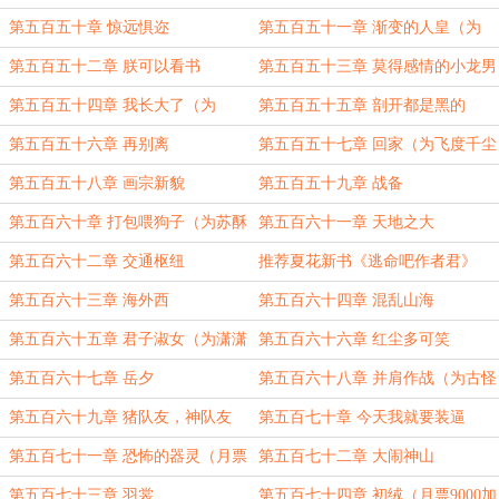
第五百五十章 惊远惧迩
第五百五十一章 渐变的人皇（为
BIUX盟主加更）
第五百五十二章 朕可以看书
第五百五十三章 莫得感情的小龙男
第五百五十四章 我长大了（为
第五百五十五章 剖开都是黑的
CZLB盟主加更）
第五百五十六章 再别离
第五百五十七章 回家（为飞度千尘
盟主加更）
第五百五十八章 画宗新貌
第五百五十九章 战备
第五百六十章 打包喂狗子（为苏酥
第五百六十一章 天地之大
蜀黍盟主加更）
第五百六十二章 交通枢纽
推荐夏花新书《逃命吧作者君》
第五百六十三章 海外西
第五百六十四章 混乱山海
第五百六十五章 君子淑女（为潇潇
第五百六十六章 红尘多可笑
盟主加更）
第五百六十七章 岳夕
第五百六十八章 并肩作战（为古怪
的火车盟主加更）
第五百六十九章 猪队友，神队友
第五百七十章 今天我就要装逼
第五百七十一章 恐怖的器灵（月票
第五百七十二章 大闹神山
8000加更）
第五百七十三章 羽裳
第五百七十四章 初绒（月票9000加