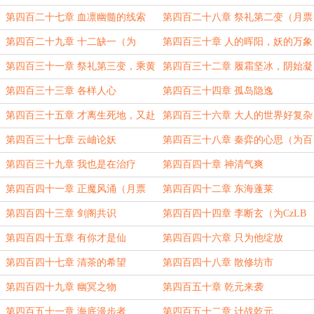
第四百二十七章 血凛幽髓的线索
第四百二十八章 祭礼第二变（月票
1000加更）
第四百二十九章 十二缺一（为
第四百三十章 人的晖阳，妖的万象
CzLB盟主加更）
第四百三十一章 祭礼第三变，乘黄
第四百三十二章 履霜坚冰，阴始凝
战穷奇
也
第四百三十三章 各样人心
第四百三十四章 孤岛隐逸
第四百三十五章 才离生死地，又赴
第四百三十六章 大人的世界好复杂
修罗场
第四百三十七章 云岫论妖
第四百三十八章 秦弈的心思（为百
歌缭乱盟主加更）
第四百三十九章 我也是在治疗
第四百四十章 神清气爽
第四百四十一章 正魔风涌（月票
第四百四十二章 东海蓬莱
2000加更）
第四百四十三章 剑阁共识
第四百四十四章 李断玄（为CzLB
盟主加更）
第四百四十五章 有你才是仙
第四百四十六章 只为他绽放
第四百四十七章 清茶的希望
第四百四十八章 散修坊市
第四百四十九章 幽冥之物
第四百五十章 乾元来袭
第四百五十一章 海底漫步者
第四百五十二章 计战乾元