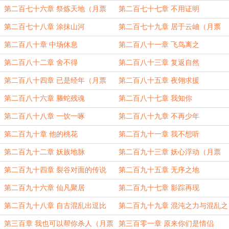
第二百七十六章 祭炼天地（月票
第二百七十七章 不用证明
500加更）
第二百七十八章 涂抹山河
第二百七十九章 居于云岫（月票
1000加更）
第二百八十章 中场休息
第二百八十一章 飞鸟离之
第二百八十二章 舍不得
第二百八十三章 复返自然
第二百八十四章 已是经年（月票
第二百八十五章 夜翎求援
1500加更）
第二百八十六章 螣蛇残魂
第二百八十七章 我知你
第二百八十八章 一饮一啄
第二百八十九章 不再少年
第二百九十章 他的桃花
第二百九十一章 我不想听
第二百九十二章 妖族地脉
第二百九十三章 妖心浮动（月票
2000加更）
第二百九十四章 裂谷对面的传说
第二百九十五章 无序之地
第二百九十六章 仙凡聚居
第二百九十七章 影踪再现
第二百九十八章 自古混乱出逗比
第二百九十九章 混沌之力与混乱之
序
第三百章 我也可以帮你杀人（月票
第三百零一章 原来你们是情侣