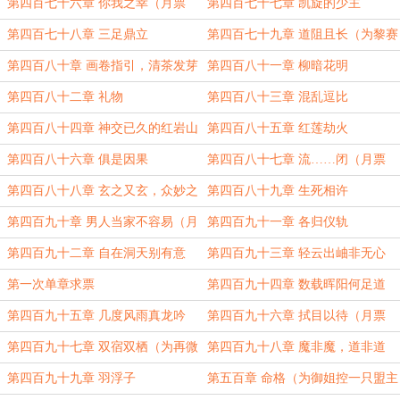
第四百七十六章 你我之幸（月票
第四百七十七章 凯旋的少主
4000加更）
第四百七十八章 三足鼎立
第四百七十九章 道阻且长（为黎赛
琉盟主加更）
第四百八十章 画卷指引，清茶发芽
第四百八十一章 柳暗花明
第四百八十二章 礼物
第四百八十三章 混乱逗比
第四百八十四章 神交已久的红岩山
第四百八十五章 红莲劫火
魈（月票5000加更）
第四百八十六章 俱是因果
第四百八十七章 流……闭（月票
6000加更）
第四百八十八章 玄之又玄，众妙之
第四百八十九章 生死相许
门
第四百九十章 男人当家不容易（月
第四百九十一章 各归仪轨
票7000加更）
第四百九十二章 自在洞天别有意
第四百九十三章 轻云出岫非无心
（月票8000加更）
第一次单章求票
第四百九十四章 数载晖阳何足道
第四百九十五章 几度风雨真龙吟
第四百九十六章 拭目以待（月票
1000加更）
第四百九十七章 双宿双栖（为再微
第四百九十八章 魔非魔，道非道
笑盟主加更）
第四百九十九章 羽浮子
第五百章 命格（为御姐控一只盟主