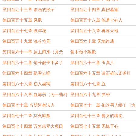
第四百五十三章 谁画的猴子
第四百五十四章 真假墓室
第四百五十五章 凤凰
第四百五十六章 他是个好人
第四百五十七章 彼岸花
第四百五十八章 再炼天地
第四百五十九章 流苏乾元
第四百六十章 天地终成
第四百六十一章 原主归来（月票
集中做个致歉
3000加更）
第四百六十二章 这种傻子不多了
第四百六十三章 玉真人
第四百六十四章 飘零去吧
第四百六十五章 请正确认识茶叶
第四百六十六章 初入幽冥
第四百六十七章 血
第四百六十八章 血炼宗（为一曲幻
第四百六十九章 界桥
梦盟主加更）
第四百七十章 当明河有法力
第四百七十一章 把这男人绑了（为
Cr0zzzy盟主加更）
第四百七十二章 冥火凤凰
第四百七十三章 魔女的嘴硬
第四百七十四章 万象森罗大项目
第四百七十五章 无愧于心