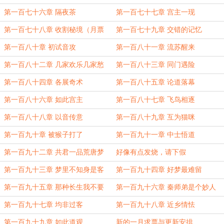
第一百七十六章 隔夜茶
第一百七十七章 宫主一现
第一百七十八章 收割秘境（月票
第一百七十九章 交错的记忆
6500加更）
第一百八十章 初试音攻
第一百八十一章 流苏醒来
第一百八十二章 几家欢乐几家愁
第一百八十三章 同门遇险
第一百八十四章 各展奇术
第一百八十五章 论道落幕
第一百八十六章 如此宫主
第一百八十七章 飞鸟相逐
第一百八十八章 以音传意
第一百八十九章 互为猫咪
第一百九十章 被猴子打了
第一百九十一章 中士悟道
第一百九十二章 共君一品荒唐梦
好像有点发烧，请下假
第一百九十三章 梦里不知身是客
第一百九十四章 好梦最难留
第一百九十五章 那种长生我不要
第一百九十六章 秦师弟是个妙人
（求月票）
第一百九十七章 均非过客
第一百九十八章 近乡情怯
第一百九十九章 如此道观
新的一月求票与更新安排