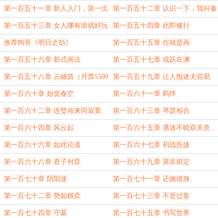
第一百五十一章 新人入门，第一出
第一百五十二章 认识一下，我叫秦
戏
弈
第一百五十三章 女人哪有游戏好玩
第一百五十四章 此即修行
推荐狗哥《明日之劫》
第一百五十五章 你就是画
第一百五十六章 新式画法
第一百五十七章 或跃在渊
第一百五十八章 云岫笛（月票5500
第一百五十九章 让人痴迷太容易
加更）
第一百六十章 始觉春空
第一百六十一章 羁绊
第一百六十二章 连璧肯来同寂寞
第一百六十三章 琴瑟相合
第一百六十四章 风云起
第一百六十五章 遇迷不晓双关意，
各自藏机
第一百六十六章 如此论道
第一百六十七章 初战告捷
第一百六十八章 君子对弈
第一百六十九章 莫非前定
第一百七十章 阴阳迷
第一百七十一章 还施彼身
第一百七十二章 势如棋弈
第一百七十三章 不是过客
第一百七十四章 守墓
第一百七十五章 书写世界