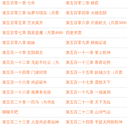
加更）
第五百零一章 七年
第五百零二章 棋弈
第五百零三章 仙梦与现实（月票
第五百零四章 火烧玄阴
2000加更）
第五百零五章 万夫莫开
第五百零六章 片面乾元（月票3000
加更）
第五百零七章 我若是魔（月票4000
四更求票
提前加）
第五百零八章 姐妹
第五百零九章 棋痴证道
第五百一十章 玄阴易主
第五百一十一章 掌上乾坤
第五百一十二章 无处不红尘（为
第五百一十三章 青君论势
CZLB盟主加更）
第五百一十四章 门派经营
第五百一十五章 妖城少主（月票
5000加更）
第五百一十六章 何必延年
第五百一十七章 震惊天下
第五百一十八章 南离有先祖
第五百一十九章 一场迷局
第五百二十章 一匹马（为书友
第五百二十一章 天下无仙
160102000040289盟主加更）
聊聊天吧
第五百二十二章 山河气运
第五百二十三章 人皇何必畏仙神
第五百二十四章 手提太阿斩乾坤