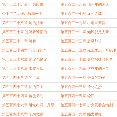
第五百二十五章 互为因果
第五百二十六章 那一年的离火
受不了了，详尽解释一下
第五百二十七章 无相之弈
第五百二十八章 她的抗争
第五百二十九章 小老鼠秦弈
第五百三十章 这饕餮谁招的
第五百三十一章 知识就是力量
第五百三十二章 饕餮
第五百三十三章 超级加倍
第五百三十四章 马是你的？
第五百三十五章 先王之志，可以尽
矣
第五百三十六章 师父也是父
第五百三十七章 秦弈教徒（月票
6000加更）
第五百三十八章 饕餮入伙
第五百三十九章 这些年的意义
第五百四十章 新的目标
第五百四十一章 进食的狗子
第五百四十二章 你的江山
第五百四十三章 造化之妙
第五百四十四章 抢徒弟的
第五百四十五章 轮回
第五百四十六章 引蛇出洞（月票
第五百四十七章 少女爱看言情剧
7000加更）
第五百四十八章 杀鸡儆猴
第五百四十九章 能力吞噬