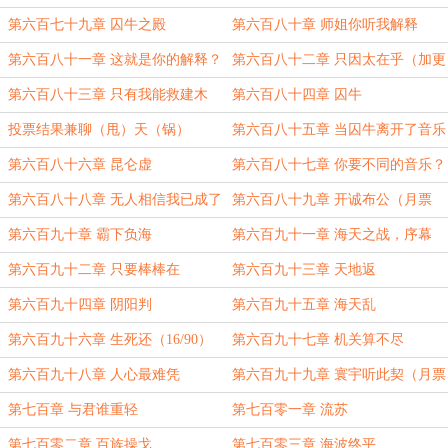
14/79）
第六百七十九章 囚牛之殿
第六百八十章 师姐你听我解释
第六百八十一章 这就是你的解释？
第六百八十二章 只因太在乎（加更
15/79）
第六百八十三章 只有我能救建木
第六百八十四章 囚牛
投票结果兼聊（甩）天（锅）
第六百八十五章 当囚牛离开了音乐
第六百八十六章 昆仑虚
第六百八十七章 你要不同的音乐？
第六百八十八章 无人相信我已成了
第六百八十九章 开诚布公（月票
狗子
3000加更）
第六百九十章 霸下负海
第六百九十一章 海天之战，序幕
第六百九十二章 只要棒棒在
第六百九十三章 天地返
第六百九十四章 阴阳判
第六百九十五章 海天乱
第六百九十六章 生死还（16/90）
第六百九十七章 机关算不尽
第六百九十八章 人心最难凭
第六百九十九章 寰宇听此契（月票
4000加更）
第七百章 与君谁重轻
第七百零一章 流苏
第七百零二章 百族操戈
第七百零三章 海波终平