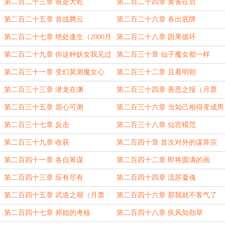
票1500加更）
第二百二十三章 谁是大乾
第二百二十四章 黄雀在后
第二百二十五章 首战腾云
第二百二十六章 各出底牌
第二百二十七章 绝处逢生（2000月
第二百二十八章 因果循环
票加更）
第二百二十九章 你这种妖女我见过
第二百三十章 仙子魔女都一样
第二百三十一章 变幻莫测魔女心
第二百三十二章 且看明朝
第二百三十三章 潜龙在渊
第二百三十四章 善恶之报（月票
2500加更）
第二百三十五章 居心可测
第二百三十六章 当知己相得变成男
女之意
第二百三十七章 反击
第二百三十八章 仙宫模范
第二百三十九章 收获
第二百四十章 首次对外的谋算宗
第二百四十一章 各自筹谋
第二百四十二章 即将圆满的画
第二百四十三章 应有尽有
第二百四十四章 流苏凝魂
第二百四十五章 武道之艰（月票
第二百四十六章 那我就不客气了
3000加更）
第二百四十七章 师姐的考核
第二百四十八章 疾风知劲草