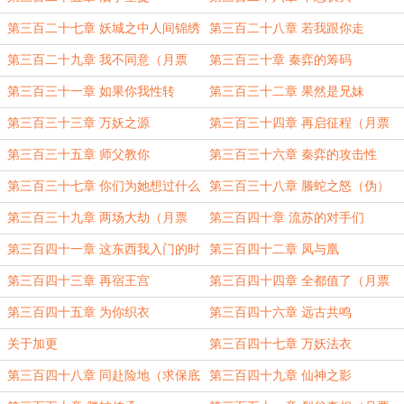
第三百二十七章 妖城之中人间锦绣
第三百二十八章 若我跟你走
第三百二十九章 我不同意（月票
第三百三十章 秦弈的筹码
5000加更）
第三百三十一章 如果你我性转
第三百三十二章 果然是兄妹
第三百三十三章 万妖之源
第三百三十四章 再启征程（月票
5500加更）
第三百三十五章 师父教你
第三百三十六章 秦弈的攻击性
第三百三十七章 你们为她想过什么
第三百三十八章 螣蛇之怒（伪）
第三百三十九章 两场大劫（月票
第三百四十章 流苏的对手们
6000加更）
第三百四十一章 这东西我入门的时
第三百四十二章 凤与凰
候就会了
第三百四十三章 再宿王宫
第三百四十四章 全都值了（月票
6500加更）
第三百四十五章 为你织衣
第三百四十六章 远古共鸣
关于加更
第三百四十七章 万妖法衣
第三百四十八章 同赴险地（求保底
第三百四十九章 仙神之影