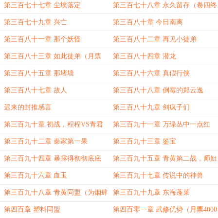
第三百七十七章 尘埃落定
第三百七十八章 永久留存（卷四终
结已肥可宰）
第三百七十九章 兴亡
第三百八十章 今日南离
第三百八十一章 那个妖怪
第三百八十二章 再见小徒弟
第三百八十三章 如此徒弟（月票
第三百八十四章 潜龙
3000加更）
第三百八十五章 那堵墙
第三百八十六章 真假行侠
第三百八十七章 故人
第三百八十八章 倒霉的郑云逸
迟来的封推感言
第三百八十九章 剑疯子们
第三百九十章 初战，程程VS青君
第三百九十一章 万绿丛中一点红
第三百九十二章 秦家第一果
第三百九十三章 鉴宝
第三百九十四章 暴露得彻彻底底
第三百九十五章 青黄第二战，师姐
隔空串
第三百九十六章 血玉
第三百九十七章 传说中的神兽
第三百九十八章 青黄同盟（为烟肆
第三百九十九章 东海蓬莱
雨未央盟主加更）
第四百章 塑料同盟
第四百零一章 武修优势（月票4000