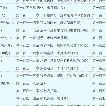
第一百零四章 上品蕴灵阵（感谢鲤鱼王使用无敌的
第一百零
水溅跃1000币打赏）
打赏）
第一百零八章 孵化（求订阅月票）
第一百零
打赏）
月票）
第一百一十一章 二阶破障丹（感谢尾号5884书友的
第一百一
100币打赏）
5884书
第一百一十四章 可以随时来（求订阅求月票）
第一百一
赏）
票）
第一百一十七章 后手（感谢尾号9552书友的500币
第一百一
打赏）
士的100
第一百二十章 赐予（求订阅求月票）
第一百二
阅求月票）
第一百二十三章 开辟灵田（感谢哈哈又菜了的100
第一百二
币打赏）
00币打
第一百二十六章 相继突破（求月票求订阅）
第一百二
票）
第一百二十九章 承诺（感谢我还有机会吗的10000
第一百三
点币打赏）
）
第一百三十二章 族会召开（求订阅求月票）
第一百三
阅）
第一百三十五章 过于谨慎（感谢小江xj的100币打
第一百三
赏）
的1000币
第一百三十八章 炼丹
第一百三
第一百四十一章 筑基丹拍卖
第一百四
第一百四十四章 矿脉危机（求月票）
第一百四