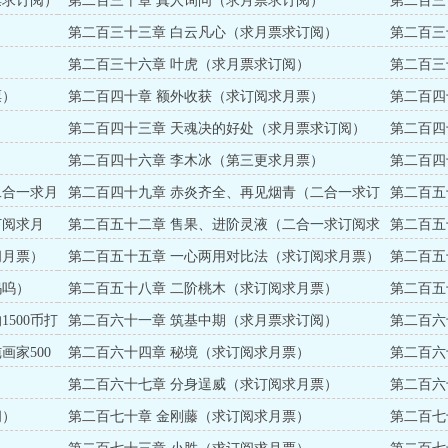
票求订阅）
第二百三十章 真人询问（求月票求订阅）
第二百三
赏）
）
第二百三十三章 白云凡心（求月票求订阅）
第二百三
）
第二百三十六章 叶虎（求月票求订阅）
第二百三
溅跃500
票）
第二百四十章 额外收获（求订阅求月票）
第二百四
）
第二百四十三章 天魂决的好处（求月票求订阅）
第二百四
第二百四十六章 李木冰（第三更求月票）
第二百四
求月票）
二合一求月
第二百四十九章 赤炎齐全、再见烟青（二合一求订
第二百五
阅月票）
订阅求月
第二百五十二章 售果、进阶灵液（二合一求订阅求
第二百五
月票）
阅月票）
第二百五十五章 一心两用对比法（求订阅求月票）
第二百五
呜呜）
第二百五十八章 二阶桃木（求订阅求月票）
第二百五十
币打赏）
1500币打
第二百六十一章 筑基中期（求月票求订阅）
第二百六
币打赏）
画家500
第二百六十四章 秘境（求订阅求月票）
第二百六
第二百六十七章 分身逞威（求订阅求月票）
第二百六
阅）
第二百七十章 金刚藤（求订阅求月票）
第二百七