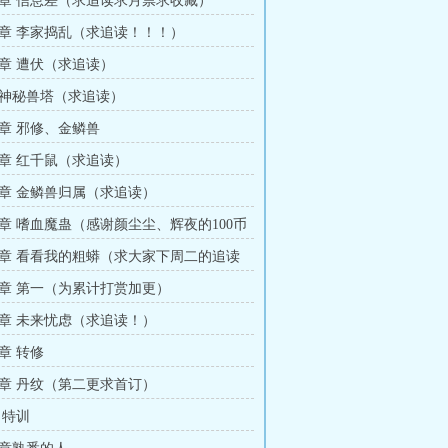
章 信息差（求追读求月票求收藏）
章 李家捣乱（求追读！！！）
章 遭伏（求追读）
神秘兽塔（求追读）
章 邪修、金鳞兽
章 红千鼠（求追读）
章 金鳞兽归属（求追读）
章 嗜血魔蛊（感谢颜尘尘、辉夜的100币
章 看看我的粗蟒（求大家下周二的追读
章 第一（为累计打赏加更）
章 未来忧虑（求追读！）
章 转修
章 丹纹（第二更求首订）
 特训