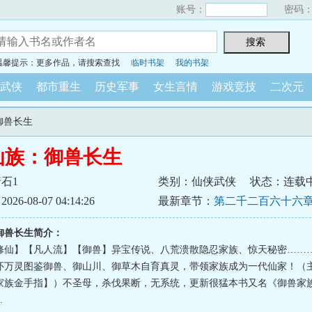
账号：
密码
温馨提示：更多作品，请搜索查找
临时书架
我的书架
武侠
都市重生
历史军事
女生言情
游戏竞技
二次元
御兽长生
仙族：御兽长生
石1
类别：仙侠武侠
状态：连载
6-08-07 04:14:26
最新章节：
第二千二百六十六章
月票求订阅）
御兽长生简介：
修仙】【凡人流】【御兽】异宝传说、八荒溃散隐忍家族、惊天秘密……
怀万灵图鉴御兽、御山川、御草木自育真灵，带领家族成为一代仙家！（
家族金手指】）不圣母，杀伐果断，无系统，更新很猛本书又名《御兽家
.