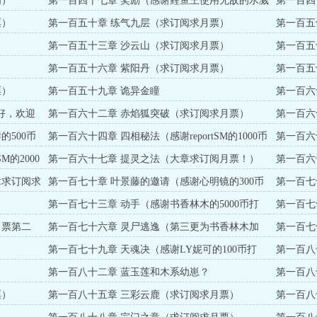
阅）
第一百四十七章 奖励（感谢鲤鱼王使用无敌的水溅
第一百四
跃打赏100起点币）
票）
第一百五十章 练气九层（求订阅求月票）
第一百五
第一百五十三章 沙云山（求订阅求月票）
第一百五
第一百五十六章 紫阳丹（求订阅求月票）
第一百五
票）
第一百五十九章 诡异金瞳
第一百六
币打赏）
好，欢迎
第一百六十二章 赤焰狐突破（求订阅求月票）
第一百六
的500币
第一百六十四章 四相秘法（感谢reportSM的1000币
第一百六十
打赏）
打赏）
M的2000
第一百六十七章 提灵之法（大章求订阅月票！）
第一百六
章求订阅求
第一百七十章 叶景藤的邀请（感谢心明镜的300币
第一百七
打赏）
水溅跃的1
）
第一百七十三章 动手（感谢书香林木的5000币打
第一百七
赏）
月票第二
第一百七十六章 灵尸逃逸（第三更为书香林木加
第一百七
更）
第一百七十九章 天魂决（感谢LY妮可的100币打
第一百八十
赏）
赏）
第一百八十二章 蓝玉莲和木系幼崽？
第一百八
票）
第一百八十五章 三彩云鹿（求订阅求月票）
第一百八