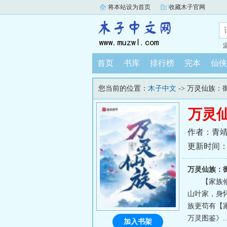
将本站设为首页
收藏木子官网
首页
书库
排行榜
完本
仙侠
您当前的位置：
木子中文
-> 万灵仙族：
万灵
作者：青靖
更新时间：202
万灵仙族：
【家族
山叶家，身
族更苟有【
万灵图鉴》..
加入书架