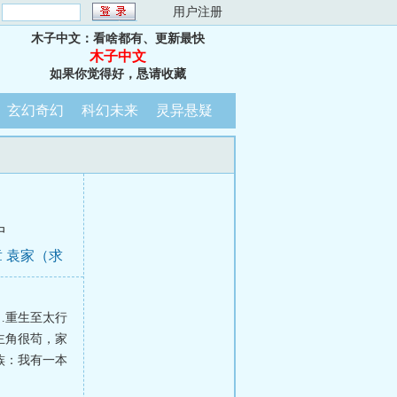
：
用户注册
木子中文：看啥都有、更新最快
木子中文
如果你觉得好，恳请收藏
玄幻奇幻
科幻未来
灵异悬疑
中
 袁家（求
…重生至太行
主角很苟，家
族：我有一本