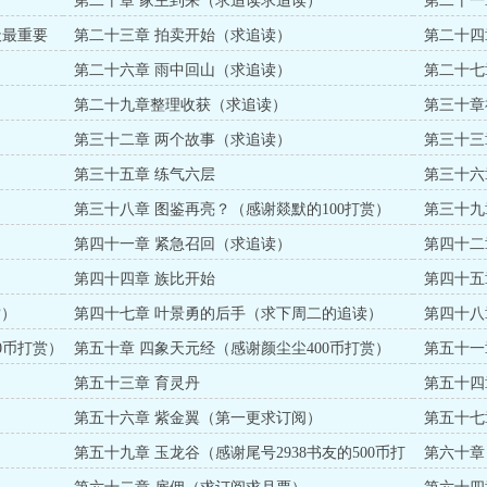
第二十章 家主到来（求追读求追读）
第二十一
天最重要
第二十三章 拍卖开始（求追读）
第二十四
第二十六章 雨中回山（求追读）
第二十七
第二十九章整理收获（求追读）
第三十章
第三十二章 两个故事（求追读）
第三十三
第三十五章 练气六层
第三十六
第三十八章 图鉴再亮？（感谢燚默的100打赏）
第三十九
第四十一章 紧急召回（求追读）
第四十二
打赏
第四十四章 族比开始
第四十五
啊）
赏）
第四十七章 叶景勇的后手（求下周二的追读）
第四十八
0币打赏）
第五十章 四象天元经（感谢颜尘尘400币打赏）
第五十一
）
第五十三章 育灵丹
第五十四
第五十六章 紫金翼（第一更求订阅）
第五十七
第五十九章 玉龙谷（感谢尾号2938书友的500币打
第六十章
赏）