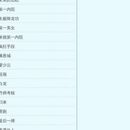
 未来的危机
 第一内院
 太极降龙功
 第一美女
 单挑第一内院
 疯狂手段
 飘香城
 廖少云
 瓶颈
 白龙
 丹师考核
 归来
 赛跑
 最后一搏