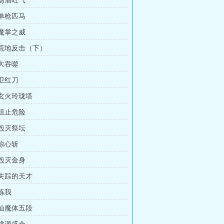
 扬眉吐气
 单枪匹马
 魔掌之威
章 荒地反击（下）
 大吞噬
 卫红刀
 玄火玲珑塔
 阻止危险
 毁灭祭坛
 惊心斩
 毁灭金身
 失踪的天才
 炼我
 仙魔体五段