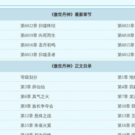
《傲世丹神》最新章节
第6022章 归墟终结
第6021
第6019章 向死而生
第6018
第6016章 圣丹初鸣
第6015
第6013章 归墟圣者
第6012
《傲世丹神》正文目录
等级划分
第1章 
第3章 薛仙仙
第4章 
第6章 真气之火
第7章 
第9章 族长争夺会
第10章 
第12章 悬殊之战
第13章 
第15章 朱雀火翼
第16章 