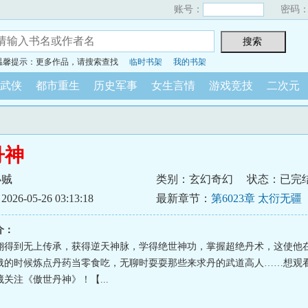
账号：
密码
温馨提示：更多作品，请搜索查找
临时书架
我的书架
武侠
都市重生
历史军事
女生言情
游戏竞技
二次元
丹神
小贼
类别：玄幻奇幻
状态：已完
6-05-26 03:13:18
最新章节：
第6023章 太衍无疆
介：
翔得到无上传承，获得逆天神脉，学得绝世神功，掌握超绝丹术，这使他
饿的时候炼点丹药当零食吃，无聊时耍耍那些来求丹的武道高人……想观
关注《傲世丹神》！【...