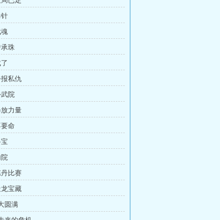
大局已定
毒针
武魂
传承珠
成了
公报私仇
外武院
释放力量
不要命
寻宝
内院
炼丹比赛
天龙宝藏
 大圆满