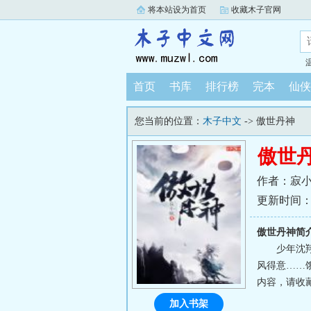
将本站设为首页
收藏木子官网
首页
书库
排行榜
完本
仙侠
您当前的位置：
木子中文
-> 傲世丹神
傲世
作者：寂
更新时间：202
傲世丹神简
少年沈
风得意……
内容，请收藏
加入书架