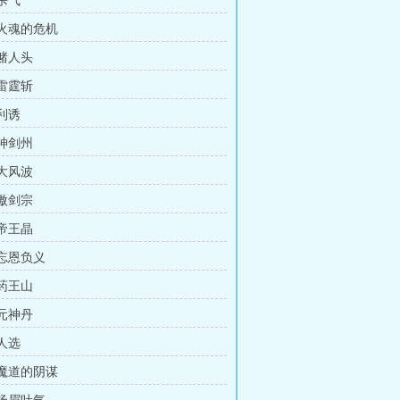
 杀气
 火魂的危机
 赌人头
 雷霆斩
 利诱
 神剑州
 大风波
 傲剑宗
 帝王晶
 忘恩负义
 药王山
 元神丹
 人选
 魔道的阴谋