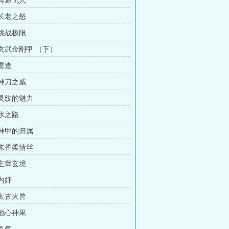
 再遇仇人
 长老之怒
 挑战极限
 玄武金刚甲 （下）
 重逢
 神刀之威
 灵纹的魅力
 水之路
 神甲的归属
 朱雀柔情丝
 主宰玄境
 内奸
 太古火兽
 地心神果