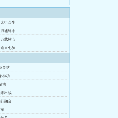
章 太衍众生
章 归墟终末
章 万载树心
章 道果七源
地狱灵芝
四象神功
龙涎功
我来出战
五行融合
药家