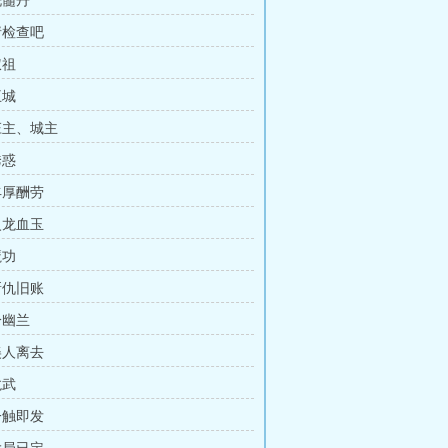
洗髓丹
请检查吧
叔祖
王城
 庄主、城主
诱惑
丰厚酬劳
火龙血玉
魔功
新仇旧账
冷幽兰
美人离去
龙武
一触即发