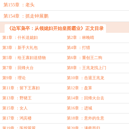
第155章 ：老头
第154章 ：抓走钟展鹏
《边军枭卒：从领媳妇开始皇图霸业》正文目录
第1章 ：什长送媳妇
第2章 ：林晚晴
第3章 ：新手大礼包
第4章 ：打猎
第5章 ：给王寡妇送猎物
第6章 ：重创王二狗
第7章 ：回烽火台
第8章 ：王兆龙找上门
第9章 ：理论
第10章 ：击退王兆龙
第11章 ：留下王寡妇
第12章 ：盘算
第13章 ：野猪王
第14章 ：回烽火台去
第15章 ：女人
第16章 ：进城
第17章 ：鸿宾楼
第18章 ：意外的生意
第19章 ：医馆翠翠
第20章 ：满载而归