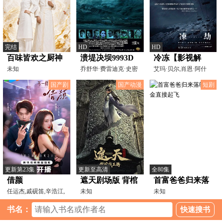
完结
HD
HD
百味皆欢之厨神
溃堤决坝9993D
冷冻【影视解
夫妇
未知
乔舒华·费雷迪克·史密
说】
艾玛·贝尔,肖恩·阿什
斯,Vinay,MeghaBurm
莫,凯文·席格斯,阿
国产剧
国产动漫
短剧
更新第23集
更新至高清
全80集
借颜
遮天剧场版 背棺
首富爸爸归来落
任运杰,戚砚笛,辛浩江,
战王腾
未知
魄千金直接起飞
未知
安琪儿,柳琦,王曜,魏
书名：