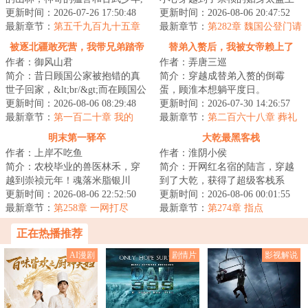
这是一支有着铮铮铁骨的特种部
更新时间：2026-07-26 17:50:48
承恩的身上。别人穿越要么是黄
更新时间：2026-08-06 20:47:52
队，这是一群...
最新章节：
第五千九百九十五章
袍加身，君临天...
最新章节：
第282章 魏国公登门请
全权指挥
罪！
被逐北疆敢死营，我带兄弟踏帝
替弟入赘后，我被女帝赖上了
作者：御风山君
作者：弄唐三巡
京
简介：昔日顾国公家被抱错的真
简介：穿越成替弟入赘的倒霉
世子回家，&lt;br/&gt;而在顾国公
蛋，顾淮本想躺平度日。
家生活了十八年的顾长渊成了假
更新时间：2026-08-06 08:29:48
&lt;br/&gt;可二哥拿了他的计策献
更新时间：2026-07-30 14:26:57
世子。&lt;b...
最新章节：
第一百二十章 我的
给女帝后，竟一路高...
最新章节：
第二百六十八章 葬礼
诗，是命换的
上的不速之客
明末第一驿卒
大乾最黑客栈
作者：上岸不吃鱼
作者：淮阴小侯
简介：农校毕业的兽医林禾，穿
简介：开网红名宿的陆言，穿越
越到崇祯元年！魂落米脂银川
到了大乾，获得了超级客栈系
驿，成了最低微的驿站小卒。朝
更新时间：2026-08-06 22:52:50
统。客栈的床，睡一晚，不但助
更新时间：2026-08-06 00:01:55
堂崩坏，流民遍地...
最新章节：
第258章 一网打尽
眠效果拉满，还能...
最新章节：
第274章 指点
正在热播推荐
AI漫剧
剧情片
影视解说