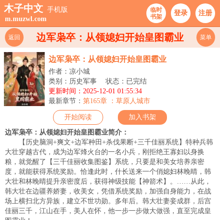
木子中文
手机版
临时
登录
注册
书架
m.muzwl.com
边军枭卒：从领媳妇开始皇图霸业
返回
菜单
边军枭卒：从领媳妇开始皇图霸业
作者：凉小城
类别：历史军事
状态：已完结
更新时间：2025-12-01 01:55:34
最新章节：
第165章 ：草原人城市
开始阅读
加入书架
边军枭卒：从领媳妇开始皇图霸业简介：
【历史脑洞+爽文+边军种田+杀伐果断+三千佳丽系统】特种兵韩
大壮穿越古代，成为边军烽火台的一名小兵，刚拒绝王寡妇以身换
粮，就觉醒了【三千佳丽收集图鉴】系统，只要是和美女培养亲密
度，就能获得系统奖励。恰逢此时，什长送来一个俏媳妇林晚晴，韩
大壮和林晚晴提升亲密度后，获得神级技能【神箭术】。……从此，
韩大壮在边疆养娇妻，收美女，凭借系统奖励，加强自身能力，在战
场上横扫北方异族，建立不世功勋。多年后。韩大壮妻妾成群，后宫
佳丽三千，江山在手，美人在怀，他一步一步做大做强，直至完成皇