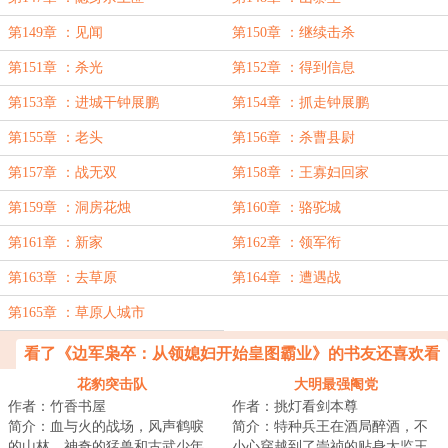
第149章 ：见闻
第150章 ：继续击杀
第151章 ：杀光
第152章 ：得到信息
第153章 ：进城干钟展鹏
第154章 ：抓走钟展鹏
第155章 ：老头
第156章 ：杀曹县尉
第157章 ：战无双
第158章 ：王寡妇回家
第159章 ：洞房花烛
第160章 ：骆驼城
第161章 ：新家
第162章 ：领军衔
第163章 ：去草原
第164章 ：遭遇战
第165章 ：草原人城市
看了《边军枭卒：从领媳妇开始皇图霸业》的书友还喜欢看
花豹突击队
大明最强阉党
作者：竹香书屋
作者：挑灯看剑本尊
简介：血与火的战场，风声鹤唳
简介：特种兵王在酒局醉酒，不
的山林，神奇的猛兽和古武少年,
小心穿越到了崇祯的贴身太监王